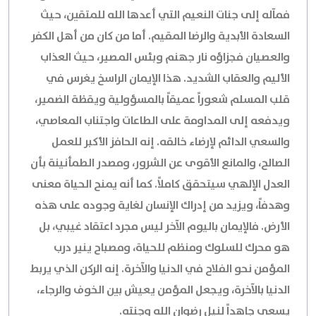
فمآله إلى جنات النعيم التي أعدها الله للمتقين، حيث
السعادة الأبدية والرضا المقيم. أما من كان من أهل الكفر
والعصيان فجزاؤه نار جهنم وبئس المصير، حيث العذاب
الأليم والعقاب الشديد. هذا الإيمان الراسخ يغرس في
قلب المسلم شعوراً عميقاً بالمسؤولية ويقظة الضمير،
ويدفعه إلى المداومة على الطاعات واجتناب المعاصي،
والسعي الدائم لإرضاء خالقه. إنه الحافز الأكبر للعمل
الصالح، والمانع الأقوى عن الشرور، ومصدر الطمأنينة بأن
العدل الإلهي سيتحقق كاملاً. كما أنه يمنح الحياة معنى
وهدفاً، ويزيد من إدراك الإنسان لغاية وجوده على هذه
الأرض. فالإيمان باليوم الآخر ليس مجرد اعتقاد غيبي، بل
هو محرك للسلوك ومنظم للحياة، ومصباح ينير درب
المؤمن نحو الفلاح في الدنيا والآخرة. إنه الركن الذي يربط
الدنيا بالآخرة، ويجعل المؤمن يعيش بين الخوف والرجاء،
يسعى جاهداً لنيل رضوان الله وجنته.