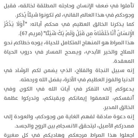
تأملوا في ضعف الإنسان وحاجته المطلقة لخالقه، فقبل
وجودكم في هذا العالم الفاني، لم تكونوا شيئاً يُذكر.
كما يذكرنا الخالق العظيم في محكم آياته: "أَوَلَا يَذْكُرُ
الْإِنسَانُ أَنَّا خَلَقْنَاهُ مِن قَبْلُ وَلَمْ يَكُ شَيْئًا" (مريم 67).
هذا الصراط هو المنهاج المتكامل للحياة، يوجه خطاكم نحو
الصلاح والخير الأبدي، ويصحح المسار في دروب الحياة
المعقدة.
إنه سبيل النجاة والفلاح، الذي يضمن لكم الرشاد في
الدنيا والفوز العظيم في الآخرة، بفضل الله ورحمته.
يدعوكم إلى التفكر في آيات الله في الكون وفي
أنفسكم، لتعمقوا إيمانكم ويقينكم، وتدركوا عظمة
الخالق المدبر.
إنه دعوة صادقة لفهم الغاية من وجودكم، والعودة إلى
مصدركم الأصيل، ليتحقق الانسجام بين الروح والجسد.
اجعلوا هذا الصراط مرجعكم وهاديكم في كل صغيرة