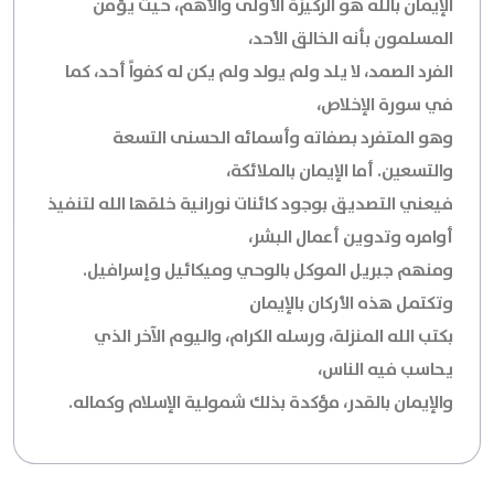
الإيمان بالله هو الركيزة الأولى والأهم، حيث يؤمن
المسلمون بأنه الخالق الأحد،
الفرد الصمد، لا يلد ولم يولد ولم يكن له كفواً أحد، كما
في سورة الإخلاص،
وهو المتفرد بصفاته وأسمائه الحسنى التسعة
والتسعين. أما الإيمان بالملائكة،
فيعني التصديق بوجود كائنات نورانية خلقها الله لتنفيذ
أوامره وتدوين أعمال البشر،
ومنهم جبريل الموكل بالوحي وميكائيل وإسرافيل.
وتكتمل هذه الأركان بالإيمان
بكتب الله المنزلة، ورسله الكرام، واليوم الآخر الذي
يحاسب فيه الناس،
والإيمان بالقدر، مؤكدة بذلك شمولية الإسلام وكماله.