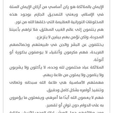
الإيمان بالملائكة هو ركن أساسي من أركان الإيمان الستة
في الإسلام، ويعني التصديق الجازم بوجود هذه
المخلوقات النورانية العظيمة التي خلقها الله من نور.
هم ينتمون إلى عالم الغيب المطلق، فلا نراهم بأعيننا
المجردة، ولكن نؤمن بهم بيقين لا يتزعزع.
يختلفون عن البشر والجن في طبيعتهم وخصائصهم
الفريدة، فهم مكرمون وأتقياء لا يوصفون بذكورة أو
أنوثة.
الملائكة عباد مخلصون لله وحده، لا يأكلون ولا يشربون
ولا ينامون ولا يملون من طاعة ربهم.
مهمتهم الأساسية هي طاعة الله سبحانه وتعالى
وتنفيذ أوامره بشكل كامل ودقيق.
فهم لا يعصون الله أبدًا ما أمرهم، ويفعلون ما يؤمرون
به على الدوام دون توانٍ أو تقصير.
ومن وظائفهم حمل العرش، إبلاغ الوحي للأنبياء، وكتابة