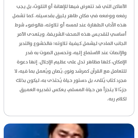
الأماكن التي قد تتعرض فيها للإهانة أو التلوث، بل يجب
رفعه ووضعه في مكان طاهر يليق بقدسيته. كما تشمل
هذه الآداب الطهارة عند لمسه أو تلاوته، فالوضوء شرط
أساسي لتقديس هذه الصحف الشريفة. ويتعدى الأمر
الجانب المادي ليشمل كيفية تلاوته؛ فالخشوع والتدبر
والإنصات عند الاستماع إليه، وتحسين الصوت به قدر
الإمكان، كلها مظاهر تدل على عظيم الإجلال. إنها دعوة
للتعامل مع القرآن كمرشد ونور، يُصان ويُعمل بما فيه، لا
مجرد كتاب يُتلى، بل دستور حياة يُحتذى به، ليكون بذلك
جزءًا لا يتجزأ من حياة المسلم، يعكس تقديره العميق
لكلام ربه.