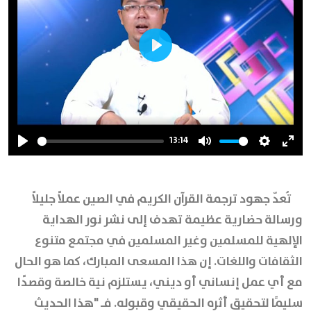
Play
13:14
Play
Mute
Settings
Ente
full
تُعدّ جهود ترجمة القرآن الكريم في الصين عملاً جليلاً
ورسالة حضارية عظيمة تهدف إلى نشر نور الهداية
الإلهية للمسلمين وغير المسلمين في مجتمع متنوع
الثقافات واللغات. إن هذا المسعى المبارك، كما هو الحال
مع أي عمل إنساني أو ديني، يستلزم نية خالصة وقصدًا
سليمًا لتحقيق أثره الحقيقي وقبوله. فـ "هذا الحديث