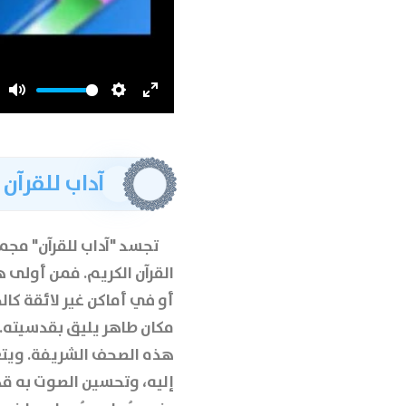
Mute
Settings
Enter
fullscreen
آداب للقرآن
تجسد
"آداب للقرآن"
مجموع
القرآن الكريم. فمن أولى ه
أو في أماكن غير لائقة كال
مكان طاهر يليق بقدسيته.
هذه الصحف الشريفة. ويتعد
إليه، وتحسين الصوت به قدر