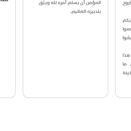
روح
المؤمن أن يسلم أمره لله ويثق
بتدبيره العظيم.
يكم
موا
شوا
هذا
 ما
ينة