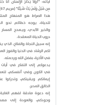
آياته: "أَوَلَا يَذْكُرُ الْإِنسَانُ أَنَّا خَلَق
مِن قَبْلُ وَلَمْ يَكُ شَيْئًا" (مريم 67).
هذا الصراط هو المنهاج المتك
للحياة، يوجه خطاكم نحو الص
والخير الأبدي، ويصحح المسار
دروب الحياة المعقدة.
إنه سبيل النجاة والفلاح، الذي 
لكم الرشاد في الدنيا والفوز ال
في الآخرة، بفضل الله ورحمته.
يدعوكم إلى التفكر في آيات ا
في الكون وفي أنفسكم، لتعم
إيمانكم ويقينكم، وتدركوا ع
الخالق المدبر.
إنه دعوة صادقة لفهم الغاية
وجودكم، والعودة إلى مصد