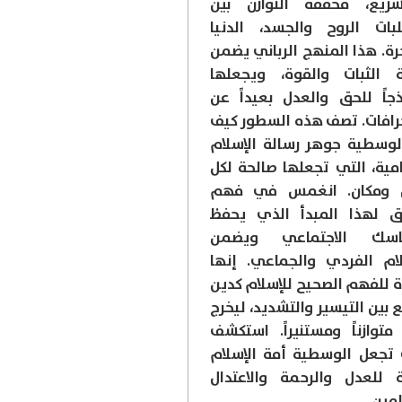
شريع، محققةً التوازن بين
بات الروح والجسد، الدنيا
خرة. هذا المنهج الرباني يضمن
ة الثبات والقوة، ويجعلها
جاً للحق والعدل بعيداً عن
حرافات. تصف هذه السطور كيف
لوسطية جوهر رسالة الإسلام
مية، التي تجعلها صالحة لكل
ن ومكان. انغمس في فهم
 لهذا المبدأ الذي يحفظ
ماسك الاجتماعي ويضمن
ام الفردي والجماعي. إنها
 للفهم الصحيح للإسلام كدين
 بين التيسير والتشديد، ليخرج
ً متوازناً ومستنيراً. استكشف
تجعل الوسطية أمة الإسلام
ة للعدل والرحمة والاعتدال
لمين.