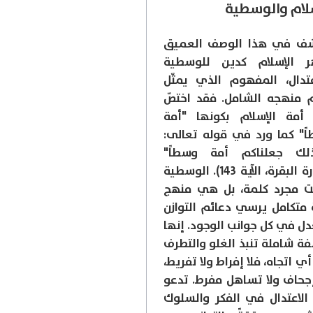
سلام والوسطية
شف في هذا الوصف العميق
ر الإسلام كدين للوسطية
عتدال، المفهوم الذي يمثّل
 منهجه الشامل. فقد اختصّ
 أمة الإسلام بكونها "أمة
ً" كما ورد في قوله تعالى:
ذلك جعلناكم أمة وسطاً"
(سورة البقرة، الآية 143). الوسطية
 مجرد كلمة، بل هي منهج
 متكامل يرسي دعائم التوازن
دل في كل جوانب الوجود. إنها
ة شاملة تنبذ الغلو والتطرف
ي اتجاه، فلا إفراط ولا تفريط،
إجحاف ولا تساهل مفرط. تدعو
الاعتدال في الفكر والسلوك