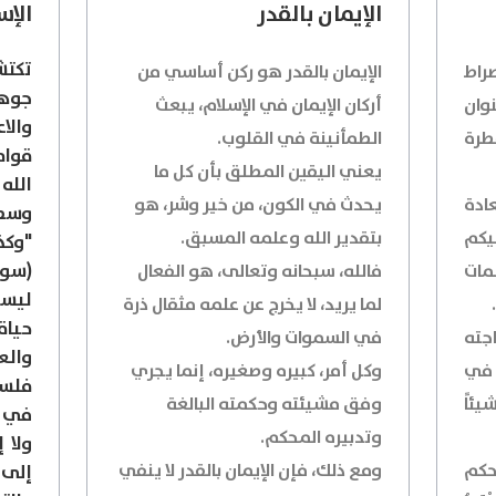
الإيمان بالقدر
الإ
تكت
اط
الإيمان بالقدر هو ركن أساسي من
جوه
وان
أركان الإيمان في الإسلام، يبعث
والا
طرة
الطمأنينة في القلوب.
قوام
يعني اليقين المطلق بأن كل ما
الله
ادة
يحدث في الكون، من خير وشر، هو
وسطا
ليكم
بتقدير الله وعلمه المسبق.
"وك
مات
فالله، سبحانه وتعالى، هو الفعال
ليست
لما يريد، لا يخرج عن علمه مثقال ذرة
حياة
جته
في السموات والأرض.
والع
 في
وكل أمر، كبيره وصغيره، إنما يجري
فلسف
يئاً
وفق مشيئته وحكمته البالغة
في أ
وتدبيره المحكم.
ولا 
حكم
ومع ذلك، فإن الإيمان بالقدر لا ينفي
إلى 