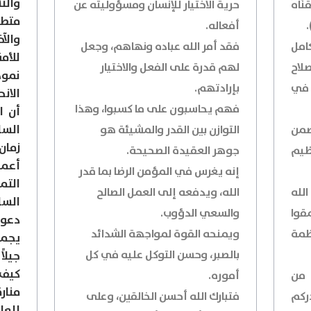
والت
ْنَاهُ
حرية الاختيار للإنسان ومسؤوليته عن
متطل
أفعاله.
والآ
امل
فقد أمر الله عباده ونهاهم، وجعل
للأم
لاح
لهم قدرة على الفعل والاختيار
نموذ
 في
بإرادتهم.
الان
فهم يحاسبون على ما كسبوا، وهذا
أن ا
السا
يضمن
التوازن بين القدر والمشيئة هو
زما
عظيم
جوهر العقيدة الصحيحة.
أعمق
إنه يغرس في المؤمن الرضا بما قدر
الت
لله
الله، ويدفعه إلى العمل الصالح
السل
قوا
والسعي الدؤوب.
دعوة
ظمة
ويمنحه القوة لمواجهة الشدائد
يجمع
بالصبر، وحسن التوكل عليه في كل
جيلا
كيف 
 من
أموره.
منار
ركم
فتبارك الله أحسن الخالقين، وعلى
للعا