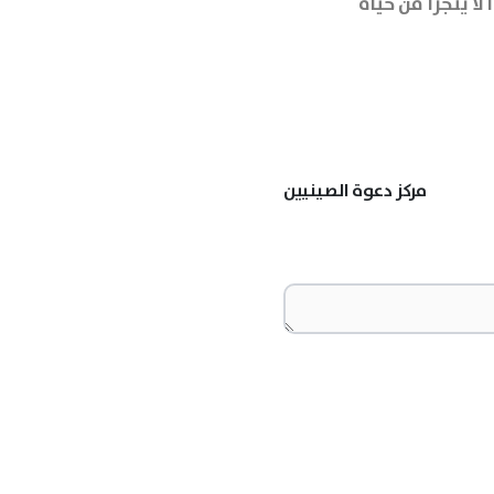
 لا يتجزأ من حياة
مركز دعوة الصينيين