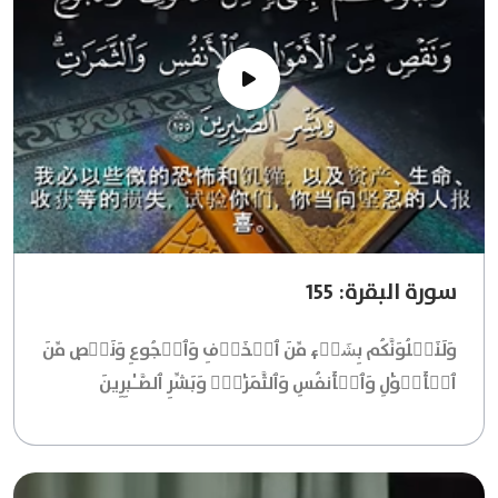
سورة البقرة: 155
وَلَنَبۡلُوَنَّكُم بِشَيۡءٖ مِّنَ ٱلۡخَوۡفِ وَٱلۡجُوعِ وَنَقۡصٖ مِّنَ
ٱلۡأَمۡوَٰلِ وَٱلۡأَنفُسِ وَٱلثَّمَرَٰتِۗ وَبَشِّرِ ٱلصَّـٰبِرِينَ