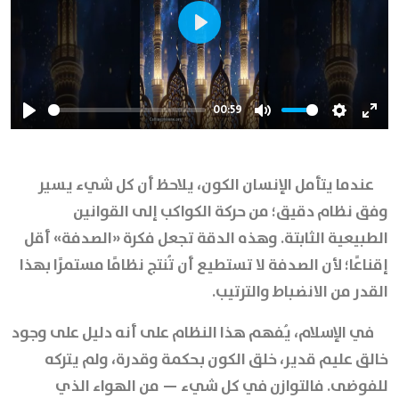
Play
00:59
Play
Mute
Settings
Ente
full
عندما يتأمل الإنسان الكون، يلاحظ أن كل شيء يسير
وفق نظام دقيق؛ من حركة الكواكب إلى القوانين
الطبيعية الثابتة. وهذه الدقة تجعل فكرة «الصدفة» أقل
إقناعًا؛ لأن الصدفة لا تستطيع أن تُنتج نظامًا مستمرًا بهذا
القدر من الانضباط والترتيب.
في الإسلام، يُفهم هذا النظام على أنه دليل على وجود
خالق عليم قدير، خلق الكون بحكمة وقدرة، ولم يتركه
للفوضى. فالتوازن في كل شيء — من الهواء الذي