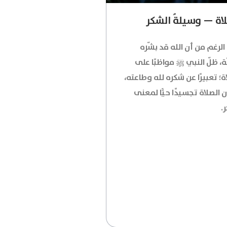
اة — وسيلةُ الشكر
لرغم من أن الله قد بشّره
ّة، ظلّ النبي ﷺ مواظبًا على
ة؛ تعبيرًا عن شكره لله وطاعته،
 الصلاة تجسيدًا حيًّا لمعنى
.