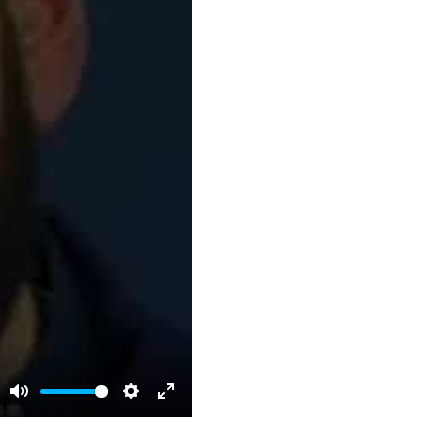
Mute
Settings
Enter
fullscreen