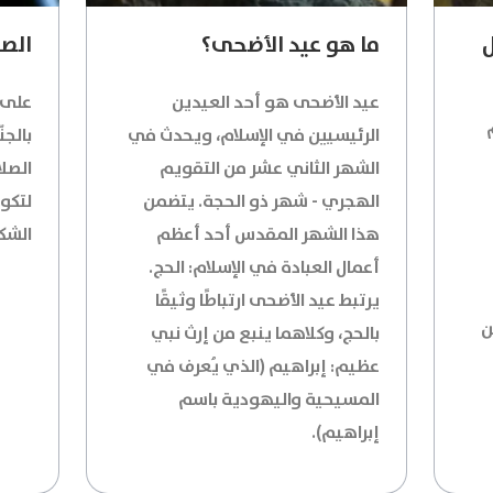
ل
ما هو عيد الأضحى؟
الصل
عيد الأضحى هو أحد العيدين
على ا
الرئيسيين في الإسلام، ويحدث في
بالجن
الشهر الثاني عشر من التقويم
الصلا
الهجري - شهر ذو الحجة. يتضمن
لتكون
هذا الشهر المقدس أحد أعظم
الشكر
أعمال العبادة في الإسلام: الحج.
يرتبط عيد الأضحى ارتباطًا وثيقًا
ن
بالحج، وكلاهما ينبع من إرث نبي
عظيم: إبراهيم (الذي يُعرف في
المسيحية واليهودية باسم
إبراهيم).