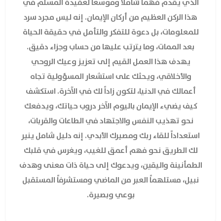
الذي يقدم فهماً شاملاً وموسعاً لعقيدة المسلم في
هذا الركن العظيم من أركان الإيمان. إنه ليس مجرد سرد
للمعلومات، بل دعوة للتفكر والتأمل في حقيقة الحياة
بعد الممات، وما يترتب عليها من حساب وجزاء دقيق.
يهدف هذا العمل القيم إلى تعزيز وعيك الروحي
والأخلاقي، ويحثك على استشعار المسؤولية تجاه
أعمالك في الدنيا، لتكون زاداً لك في الآخرة. استكشف
كيف يضيء الإيمان باليوم الآخر دروب حياتك، ويدفعك
نحو تهذيب النفس والاجتهاد في الطاعات والقربات،
استعداداً للقاء ربك ومصيرك الأبدي. إنه دليل شامل ينير
لك الطريق نحو فهم أعمق للغيب، ويغرس في قلبك
الطمأنينة واليقين، ويدعوك إلى حياة ذات معنى وهدف
نبيل، مستلهماً العبر من الماضي ومستشرفاً المستقبل
بوعي وبصيرة.