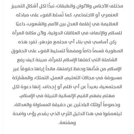
مختلف الأجناس والألوان والطبقات، نبذًا لكل أشكال التمييز
العنصري أو الاجتماعي. كما تُسلط الضوء على مبادئه
العظيمة في إقامة العدل بين الأمم والشعوب، داعيًا
للسلام والإنصاف في العلاقات الدولية. ولأن مكانة المرأة
ركن أساسي في بناء أي مجتمع مزدهر، تفرد هذه
المطوية قسماً خاصاً ومفصلاً لتسليط الضوء على الحقوق
الشاملة التي كفلها الإسلام للمرأة، مبينة كيف رفع
الإسلام من شأنها وحفظ كرامتها، مانحاً إياها حقوقاً غير
مسبوقة في مجالات التعليم، العمل، التملك، والمشاركة
المجتمعية، بعيداً عن أي ظلم أو إجحاف. إنها دعوة لكل
مهتم بفهم القيم الإنسانية النبيلة في الإسلام،
وخصوصاً أولئك الباحثين عن حقيقة المساواة والعدالة،
ليتعمقوا في هذا الدليل الثري الذي يقدم رؤى واضحة
ومقنعة.