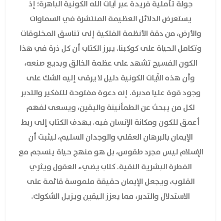
جولة تأملية فريدة عبر آيات الله الكونية الباهرة؛ إذ
يستعرض الدلائل العظيمة المنتشرة في السماوات
والأرض، من دقة الأنظمة الفلكية إلى تناسق المخلوقات
وتكامل الحياة على كوكبنا. يبرز الكتاب أن كل ذرة في هذا
الكون الفسيح تشهد على عظمة الخالق وبديع صنعه،
وأن هذه الآيات الكونية دليل لا يرقى إليه الشك على
وجود قوة عليا مدبرة. إنه دعوة مفتوحة للتفكير والتدبر
لكل من يبحث عن الطمأنينة واليقين، ويسعى لفهم
أعمق للكون ومكانة الإنسان فيه. يهدف الكتاب إلى ربط
الإيمان بالبرهان العقلي والوجدان السليم، ليثبت أن
الإسلام ليس مجرد طقوس، بل هو منهج حياة ينسجم مع
الفطرة البشرية النقية. كتاب يضيء العقول ويثري
القلوب، ويجعل الإيمان حقيقة ملموسة قائمة على
الاستدلال والتدبر، مما يعزز اليقين ويزيل الشكوك.