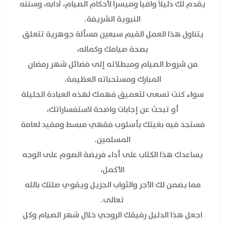
يقدم لك دليلاً وافياً وميسراً لأحكام الصيام، آدابه، وسننه
النبوية الشريفة.
يتناول هذا العمل القيم سبعين مسألة جوهرية تتعلق
بصحة صيامك وكماله،
من شروط الصيام ومبطلاته إلى فضائل شهر رمضان
المبارك ومستحباته العظيمة.
سواء كنت تسعى لتعميق فهمك لهذه العبادة الجليلة
أو تبحث عن إجابات واضحة لاستفساراتك،
فستجد فيه بغيتك بأسلوب فقهي مبسط ومفيد لعامة
المسلمين.
يساعدك هذا الكتاب على أداء فريضة الصوم على الوجه
الأكمل،
مما يضمن لك الأجر والثواب الجزيل ويقوي صلتك بالله
تعالى.
اجعل هذا الدليل رفيقك الروحي خلال شهر الصيام وكل