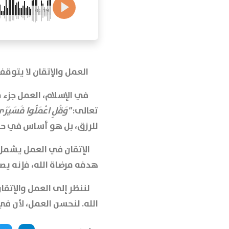
01:19
العمل والإتقان لا يتوق
في الإسلام، العمل جزء من
تعالى:
"
وَقُلِ اعْمَلُوا فَسَيَرَى 
للرزق، بل هو أساس في حيا
الإتقان في العمل يشمل ا
هدفه مرضاة الله، فإنه يص
لننظر إلى العمل والإتقا
الله. لنحسن العمل، لأن في