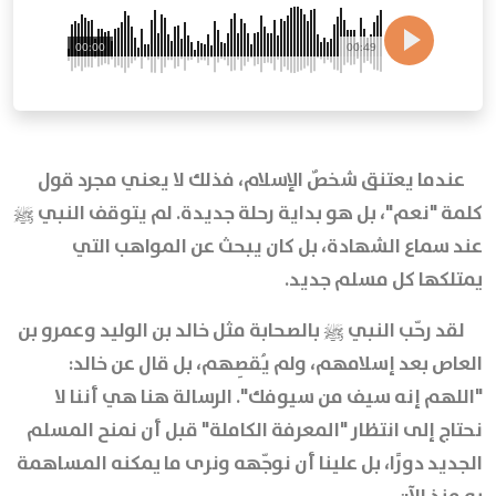
00:00
00:49
عندما يعتنق شخصٌ الإسلام، فذلك لا يعني مجرد قول
كلمة "نعم"، بل هو بداية رحلة جديدة. لم يتوقف النبي ﷺ
عند سماع الشهادة، بل كان يبحث عن المواهب التي
يمتلكها كل مسلم جديد.
لقد رحّب النبي ﷺ بالصحابة مثل خالد بن الوليد وعمرو بن
العاص بعد إسلامهم، ولم يُقصِهم، بل قال عن خالد:
"اللهم إنه سيف من سيوفك". الرسالة هنا هي أننا لا
نحتاج إلى انتظار "المعرفة الكاملة" قبل أن نمنح المسلم
الجديد دورًا، بل علينا أن نوجّهه ونرى ما يمكنه المساهمة