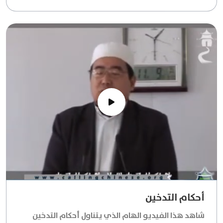
العظيمة والمعاني السامية الكامنة وراء فريضة الصيام
الجليلة. يتناول اللقاء بتفصيل وافٍ مقاصد تشريع هذه
العبادة، موضحًا كيف تسمو بالروح وتزكي النفس
وتطهرها من الذنوب والعيوب، مجسدًا قيم الصبر والشكر
والعطاء. كما يتعمق في فضائل الصيام العظيمة وأثره
البالغ على بناء شخصية المسلم المتكاملة، بالإضافة إلى
بيان الأحكام الفقهية الضرورية لضمان أداء هذه الشعيرة
على أكمل وجه. استمع وتدبر كيف يحقق الصيام التقوى
الحقيقية، ويعزز الأخوة، لتخرج بفهم شامل وعميق
لهذه الركن العظيم من أركان الإسلام.
أحكام التدخين
شاهد هذا الفيديو الهام الذي يتناول أحكام التدخين