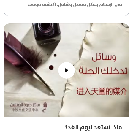
في الإسلام بشكل مفصل وشامل. اكتشف موقف
الشريعة الإسلامية الواضح من هذه العادة الضارة،
وتأثيراتها الصحية والروحية العميقة. نقدم لك إضاءات
قيمة وإرشادات عملية لكيفية التخلص من التدخين
والابتعاد عن جميع أضراره. محور إرشادي لكل من يبحث
عن النجاة والوضوح.
ماذا تستعد ليوم الغد؟