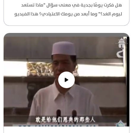
هل فكرت يومًا بجدية في معنى سؤال "ماذا تستعد
ليوم الغد؟" وما أبعد من يومك الاعتيادي؟ هذا الفيديو
يقدم لك رؤية عميقة وشاملة حول أهمية الاستعداد
الحقيقي لـ "الغد الأكبر"، يوم الحساب. مستقاة من
تعاليم ديننا الحنيف، يغوص بنا هذا المحتوى في أعماق
المسؤولية التي تقع على عاتق كل مسلم، وستكتشف
كيفية التحضير ليس فقط للدنيا الفانية، بل وللآخرة
الباقية، من خلال نهج متكامل يجمع بين الجانب الروحي
والمادي. يتناول الفيديو سبل تقوية إيمانك، وإحياء
قلبك بالذكر والطاعة، وتصحيح نيتك، والالتزام بالأعمال
الصالحة التي هي زادك الحقيقي ليوم لا ينفع فيه مال
ولا بنون. كما يسلط الضوء على استثمار وقتك ومالك
وجهدك في كل ما يقربك إلى الله، وكيف يمكن لحياتك
اليومية أن تكون جسرًا للفلاح الأخروي. إنه دليل إرشادي
لكل من يسعى للنجاة والفوز برضا الرحمن، مقدمًا نصائح