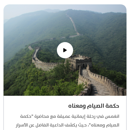
الحنيف.اكتشف كيف يضع الإسلام بر الوالدين في مرتبة
متقدمة جدًا،ويحث على الإحسان إليهما وطاعتهما
كطريق لرضا الله تعالى ونيل الأجر العظيم.يتناول الفيديو
الجوانب المتعددة لهذا المفهوم السامي،من التعامل
باللين والرحمة إلى الدعاء لهما وتوقيرهما في كل
حين.تعرف على النصوص الشرعية التي تبرز المكانة
الفريدة للأم والأب،وكيف أن طاعتهما مفتاح للبركة في
الرزق والسعادة في الدنيا والآخرة.استكشف وصايا الإسلام
الخالدة التي تضمن مجتمعًا مترابطًا وقائمًا على المحبة
والرحمة.شاهد الآن لتتعمق في فهم هذا الركن العظيم
من الإيمان والأخلاق الإسلامية.
حكمة الصيام ومعناه
انغمس في رحلة إيمانية عميقة مع محاضرة "حكمة
الصيام ومعناه"، حيث يكشف الداعية الفاضل عن الأسرار