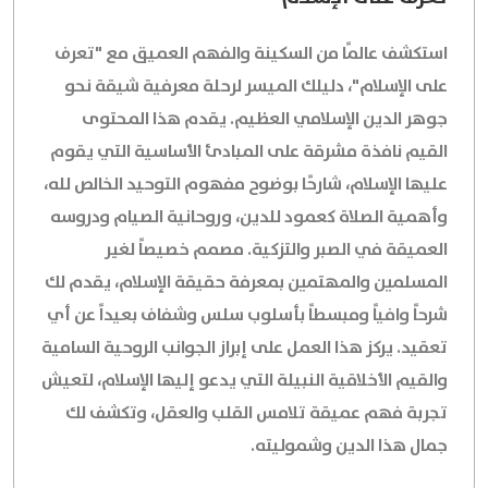
استكشف عالمًا من السكينة والفهم العميق مع "تعرف
على الإسلام"، دليلك الميسر لرحلة معرفية شيقة نحو
جوهر الدين الإسلامي العظيم. يقدم هذا المحتوى
القيم نافذة مشرقة على المبادئ الأساسية التي يقوم
عليها الإسلام، شارحًا بوضوح مفهوم التوحيد الخالص لله،
وأهمية الصلاة كعمود للدين، وروحانية الصيام ودروسه
العميقة في الصبر والتزكية. مصمم خصيصاً لغير
المسلمين والمهتمين بمعرفة حقيقة الإسلام، يقدم لك
شرحاً وافياً ومبسطاً بأسلوب سلس وشفاف بعيداً عن أي
تعقيد. يركز هذا العمل على إبراز الجوانب الروحية السامية
والقيم الأخلاقية النبيلة التي يدعو إليها الإسلام، لتعيش
تجربة فهم عميقة تلامس القلب والعقل، وتكشف لك
جمال هذا الدين وشموليته.