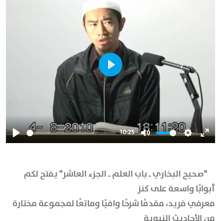
Play
10:25
Play
Mute
Settings
Ente
full
"صحيح البخاري ـ باب العلم ـ الجزء العاشر" يفتح لكم
أبوابًا واسعة على كنز
معرفي فريد، مقدمًا شرحًا وافيًا وماتعًا لمجموعة مختارة
من الأحاديث النبوية