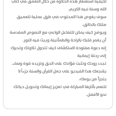
لكيفية استشعار هذه الحلاوة من خلال التعمق في كتاب
الله وسنة نبيه الكريم.
سوف يغوص هذا المحتوى في طرق عملية لتعميق
صلتك بالخالق،
ويوضح كيف يمكن للتفاعل الواعي مع النصوص المقدسة
أن يغمر قلبك بالراحة والطمأنينة ويبث فيه النور.
إنه دعوة مفتوحة لاستكشاف كيف تتحول تلاوتك وتدبرك
إلى رحلة إيمانية
تجدد روحك وتثبت فؤادك على الحق وتزيده قوة ونماء.
يشجعك هذا الفيديو على جعل القرآن والسنة جزءاً لا
يتجزأ من يومك،
لتنعم بآثارها المباركة في تعزيز إيمانك وتحويل حياتك
نحو الأفضل.