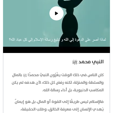
النبي محمد ﷺ
كان الناس في ذلك الوقت يغْرُون النبيَّ محمدًا ﷺ بالمال
والسلطة والمنزلة، لكنه رفض كل ذلك، لأن هدفه لم يكن
المكاسب الدنيوية، بل أداء رسالة الله.
فالإسلام ليس طريقًا إلى القوة أو المال، بل هو إيمانٌ
يَهدي الإنسان إلى معرفة الخالق، وطلب الحقيقة،