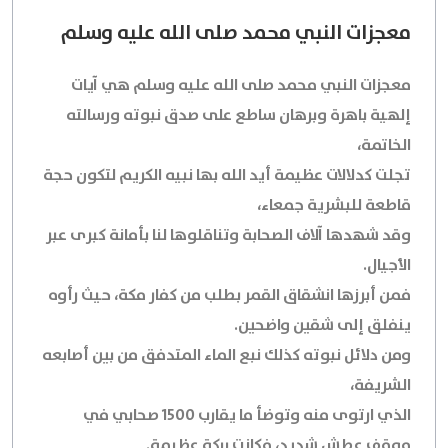
معجزات النبي محمد صلى الله عليه وسلم
معجزات النبي محمد صلى الله عليه وسلم هي آيات
إلهية باهرة وبرهان ساطع على صدق نبوته ورسالته
الخاتمة،
تجلت كدلالات عظيمة أيد الله بها نبيه الكريم لتكون حجة
قاطعة للبشرية جمعاء،
وقد شهدها آلاف الصحابة وتناقلوها لنا بأمانة كبرى عبر
الأجيال.
فمن أبرزها انشقاق القمر بطلب من كفار مكة، حيث رأوه
ينفلق إلى شقين واضحين.
ومن دلائل نبوته كذلك نبع الماء المتدفق من بين أصابعه
الشريفة،
الذي ارتوى منه وتوضأ ما يقارب 1500 صحابي في
موقف عطش شديد، فكانت بركة عظيمة.