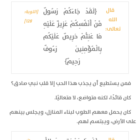
قال
﴿لَقَدْ جَاءَكُمْ رَسُولٌ
[التوبة:
الله
128]
مِّنْ أَنْفُسِكُمْ عَزِيزٌ عَلَيْهِ
تعالى:
مَا عَنِتُّمْ حَرِيصٌ عَلَيْكُم
بِالْمُؤْمِنِينَ رَءُوفٌ
رَحِيمٌ﴾
فمن يستطيع أن يجذب هذا الحب إلا قلب نبي صادق؟
كان قائدًا، لكنه متواضع، لا متعاليًا.
كان يحمل معهم الطوب لبناء المنازل، ويجلس بينهم
على الأرض، ويبتسم لهم.
قال