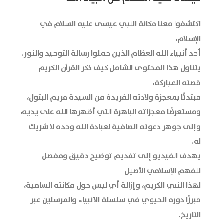
اكتشفوا معنا مكانة النبي عيسى عليه السلام في
الإسلام،
أحد أنبياء الله العظام الذين حملوا رسالة التوحيد والنور.
يتناول هذا المحتوى الشامل كيف ذكر القرآن الكريم
قصته المباركة،
مبتدئًا بمعجزة ولادته الفريدة من السيدة مريم البتول،
ومستعرضًا معجزاته الباهرة التي أظهرها الله على يديه،
وإلى جوهر دعوته الصافية لعبادة الله وحده لا شريك
له.
يهدف الفيديو إلى تقديم توضيح دقيق ومفصل
للفهم الإسلامي الأصيل
لهذا النبي الكريم، وإزالة أي لبس حول مكانته السامية،
مبرزًا دوره الحيوي في سلسلة الأنبياء والمرسلين عبر
التاريخ.