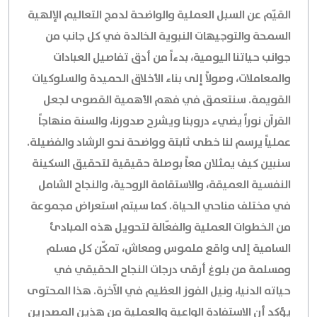
القيّم عن السبل العملية والواضحة لدمج التعاليم الإلهية
السمحة والتوجيهات النبوية الخالدة في كل جانب من
جوانب حياتنا اليومية، بدءاً من أدق تفاصيل العبادات
والمعاملات، وصولاً إلى بناء الأخلاق الحميدة والسلوكيات
القويمة. سنتعمق في فهم الأهمية القصوى لجعل
القرآن نوراً يضيء دروبنا ويشرح صدورنا، والسنة منهاجاً
عملياً يرسم لنا خطى ثابتة وواضحة نحو الرشاد والفضيلة.
سنبين كيف يمثلان معاً بوصلة حقيقية لتحقيق السكينة
النفسية العميقة، والاستقامة الروحية، والنجاح الشامل
في مختلف مناحي الحياة. كما سيتم استعراض مجموعة
من الخطوات العملية والفعّالة لتحويل هذه المبادئ
السامية إلى واقع ملموس ومعاش، تمكّن كل مسلم
ومسلمة من بلوغ أرقى درجات النجاح الحقيقي في
حياته الدنيا، ونيل الفوز العظيم في الآخرة. هذا المحتوى
يؤكد أن الاستفادة الواعية والعملية من هذين المصدرين