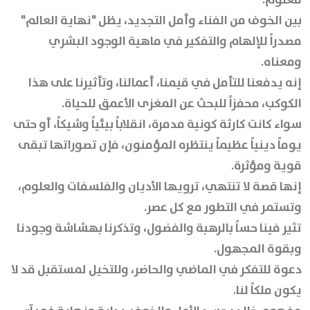
بين الخوف من الفناء وأمل التجديد، يظل "نهاية العالم"
مصدراً للإلهام والتفكير في ماهية الوجود البشري
ومعناه.
إنه يدفعنا للتأمل في قيمنا، أعمالنا، وتأثيرنا على هذا
الكوكب، محفزاً للبحث عن المغزى الأعمق للحياة.
سواء كانت كارثة كونية مدمرة، انقلاباً بيئياً وشيكاً، أو حتى
يوماً دينياً عظيماً ينتظره المؤمنون، فإن تصوراتها تبقى
قوية ومؤثرة.
إنها قصة لا تنتهي، ترويها الأديان والفلسفات والعلوم،
وتستمر في التطور مع كل عصر.
تثير فينا حساً بالرهبة والفضول، وتذكرنا بهشاشة وجودنا
وبقوة المجهول.
دعوة للتفكر في الماضي والحاضر، وللتخيل لمستقبل قد لا
يكون ملكاً لنا.