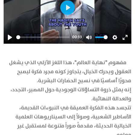
Play
00:33
Play
Mute
Settings
Ente
full
مفهوم
"نهاية العالم"
، هذا اللغز الأزلي الذي يشغل
العقول ويحرك الخيال، يتجاوز كونه مجرد فكرة ليصبح
محورًا أساسيًا في نسيج الحضارات البشرية.
إنه يمثل ذروة التساؤلات الوجودية حول المصير، التجدد،
والعدالة النهائية.
تتجسد هذه الفكرة العميقة في النبوءات القديمة،
الأساطير الشعبية، وصولاً إلى السيناريوهات العلمية
الخيالية الحديثة، مقدمةً صوراً متنوعة لمستقبل غير
معلوم.