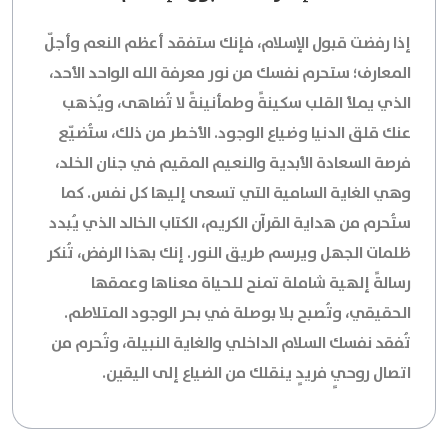
إذا رفضت قبول الإسلام، فإنك ستفقد أعظم النعم وأجلّ
المعارف؛ ستحرم نفسك من نور معرفة الله الواحد الأحد،
الذي يملأ القلب سكينةً وطمأنينةً لا تُضاهى، ويُذهب
عنك قلق الدنيا وضياع الوجود. الأخطر من ذلك، ستُضيّع
فرصة السعادة الأبدية والنعيم المقيم في جنان الخلد،
وهي الغاية السامية التي تسعى إليها كل نفس. كما
ستُحرم من هداية القرآن الكريم، الكتاب الخالد الذي يُبدد
ظلمات الجهل ويرسم طريق النور. إنك بهذا الرفض، تُنكر
رسالةً إلهية شاملة تمنح للحياة معناها وعمقها
الحقيقي، وتُصبح بلا بوصلة في بحر الوجود المتلاطم.
تُفقد نفسك السلام الداخلي والغاية النبيلة، وتُحرم من
اتصال روحيٍ فريدٍ ينقلك من الضياع إلى اليقين.