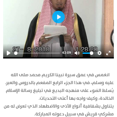
Play
42:09
Play
Mute
Settings
Ente
full
انغمس في عمق سيرة نبينا الكريم محمد صلى الله
عليه وسلم، في هذا الجزء الرابع المفعم بالدروس والعبر.
يُسلط الضوء على منهجه البديع في تبليغ رسالة الإسلام
الخالدة، وكيف واجه بها أعتى التحديات.
يتناول بشفافية أنواع الأذى والاضطهاد الذي تعرض له من
مشركي قريش في سبيل دعوته المباركة.