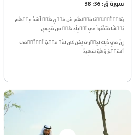
سورة ق: 36: 38
وَكَمۡ أَهۡلَكۡنَا قَبۡلَهُم مِّن قَرۡنٍ هُمۡ أَشَدُّ مِنۡهُم
بَطۡشٗا فَنَقَّبُواْ فِي ٱلۡبِلَٰدِ هَلۡ مِن مَّحِيصٍ
إِنَّ فِي ذَٰلِكَ لَذِكۡرَىٰ لِمَن كَانَ لَهُۥ قَلۡبٌ أَوۡ أَلۡقَى
ٱلسَّمۡعَ وَهُوَ شَهِيدٞ