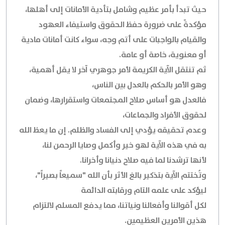
حيث تبدأ بأمر عظيم وشامل بتأدية الأمانات إلى أهلها،
مؤكدةً على ضرورة حفظ الحقوق واستيفاء العهود
والقيام بالواجبات على أتم وجه، سواء كانت أمانات مادية
أو معنوية، خاصة أو عامة.
ثم تنتقل الآية الكريمة لأمر جوهري آخر لا يقل أهمية،
وهو الأمر بالحكم بالعدل بين الناس،
فالعدل هو أساس صلاح المجتمعات واستقرارها، وضمان
لحقوق الأفراد والجماعات،
وعدم تحقيقه يؤدي إلى الفساد والظلم. إن ما يعظ الله
به في هذه الآية لهو خير وأكمل وصايا الرحمن لنا،
لأنها ترشدنا لما فيه صلاح دنيانا وأخرانا.
وتُختتم الآية بتذكير بالغ الأثر بأن الله "سميعاً بصيراً"،
ليؤكد على علمه التام ورقابته الدائمة
لكل أقوالنا وأفعالنا ونياتنا، مما يدفع المسلم لالتزام
هذين الأمرين العظيمين.