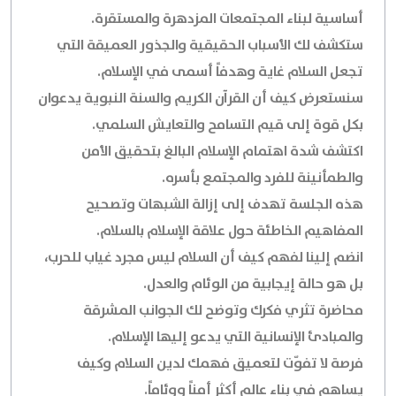
أساسية لبناء المجتمعات المزدهرة والمستقرة.
ستكشف لك الأسباب الحقيقية والجذور العميقة التي
تجعل السلام غاية وهدفاً أسمى في الإسلام.
سنستعرض كيف أن القرآن الكريم والسنة النبوية يدعوان
بكل قوة إلى قيم التسامح والتعايش السلمي.
اكتشف شدة اهتمام الإسلام البالغ بتحقيق الأمن
والطمأنينة للفرد والمجتمع بأسره.
هذه الجلسة تهدف إلى إزالة الشبهات وتصحيح
المفاهيم الخاطئة حول علاقة الإسلام بالسلام.
انضم إلينا لفهم كيف أن السلام ليس مجرد غياب للحرب،
بل هو حالة إيجابية من الوئام والعدل.
محاضرة تثري فكرك وتوضح لك الجوانب المشرقة
والمبادئ الإنسانية التي يدعو إليها الإسلام.
فرصة لا تفوّت لتعميق فهمك لدين السلام وكيف
يساهم في بناء عالم أكثر أمناً ووئاماً.