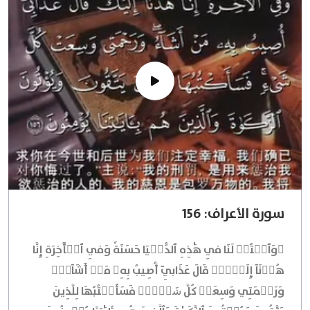
سورة الأعراف: 156
۞وَٱكۡتُبۡ لَنَا فِي هَٰذِهِ ٱلدُّنۡيَا حَسَنَةٗ وَفِي ٱلۡأٓخِرَةِ إِنَّا
هُدۡنَآ إِلَيۡكَۚ قَالَ عَذَابِيٓ أُصِيبُ بِهِۦ مَنۡ أَشَآءُۖ
وَرَحۡمَتِي وَسِعَتۡ كُلَّ شَيۡءٖۚ فَسَأَكۡتُبُهَا لِلَّذِينَ