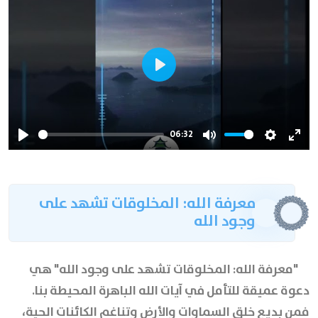
Play
06:32
Play
Mute
Settings
Ente
full
معرفة الله: المخلوقات تشهد على
وجود الله
"معرفة الله: المخلوقات تشهد على وجود الله" هي
دعوة عميقة للتأمل في آيات الله الباهرة المحيطة بنا.
فمن بديع خلق السماوات والأرض وتناغم الكائنات الحية،