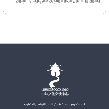
يَتَّقُونَ وَيُؤۡتُونَ ٱلزَّكَوٰةَ وَٱلَّذِينَ هُم بِـَٔايَٰتِنَا يُؤۡمِنُونَ
أحد مشاريع جمعية طريق الحرير للتواصل الحضاري