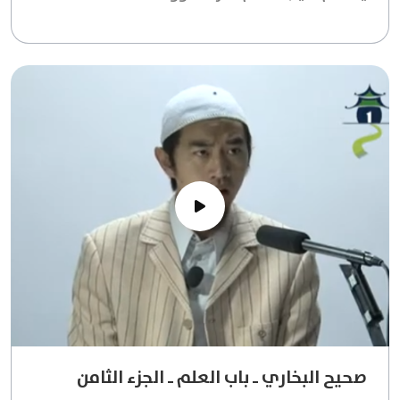
صحيح البخاري ـ باب العلم ـ الجزء الثامن