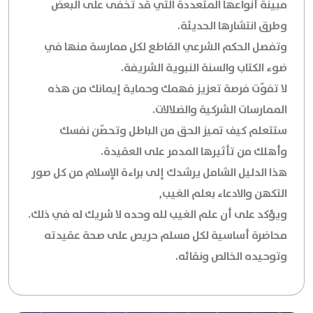
مبينة أنواعها المتعددة التي قد تخفى على البعض
وطرق انتشارها الحديثة.
وتفصل الحكم الشرعي القاطع لكل ممارسة منها في
ضوء الكتاب والسنة النبوية الشريفة.
لا تفوّت فرصة تعزيز فهمك وحماية إيمانك من هذه
الممارسات الشركية والضلالات.
ستتعلم كيف تميز الحق من الباطل وتحصّن نفسك
وأهلك من تأثيرها المدمر على العقيدة.
هذا الدليل الشامل يرشدك إلى براءة الإسلام من كل صور
التكهن والادعاء بعلم الغيب,
ويؤكد على أن علم الغيب لله وحده لا شريك له في ذلك.
محاضرة أساسية لكل مسلم حريص على صحة عقيدته
وتوحيده الخالص ونقائه.