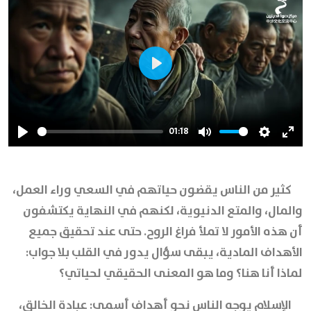
Play
01:18
Play
Mute
Settings
Ente
full
كثير من الناس يقضون حياتهم في السعي وراء العمل،
والمال، والمتع الدنيوية، لكنهم في النهاية يكتشفون
أن هذه الأمور لا تملأ فراغ الروح. حتى عند تحقيق جميع
الأهداف المادية، يبقى سؤال يدور في القلب بلا جواب:
لماذا أنا هنا؟ وما هو المعنى الحقيقي لحياتي؟
الإسلام يوجه الناس نحو أهداف أسمى: عبادة الخالق،