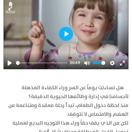
Play
00:49
Play
Mute
Settings
Ente
full
هل تساءلت يوماً عن السر وراء الكفاءة المذهلة
لأجسامنا في إدارة وظائفها الحيوية الدقيقة؟
منذ لحظة دخول الطعام، تبدأ رحلة معقدة ومتناغمة من
الهضم والامتصاص لا تتوقف.
لكن من الذي يقف حقاً وراء هذا التوجيه البديع لعملية
تحويل الغذاء إلى طاقة وحياة بشكل آلي؟