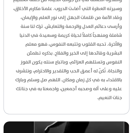
وسيرته العطرة التي أضاءت الدروب. علمنا مكارم الأخلاق،
وقاد الأمة من ظلمات الجهل إلى نور العلم والإيمان،
وأرسى دعائم العدل والرحمة والتعايش. ترك لنا سنة
شاملة ومنهجاً كاملاً لحياة كريمة وسعيدة في الدنيا
والآخرة. تحبه القلوب وتتبعه النفوس، فهو معلم
البشرية وقائدها إلى الخير والفلاح. بذكره تطمئن
النفوس وتستلهم العزائم، وباتباع سنته يكون الفوز
والنجاة. نُكنّ له أعمق الحب والتقدير والاحترام، ونتشرف
بالاقتداء به في كل زمان ومكان. اللهم صل وسلم وبارك
عليه وعلى آله وصحبه أجمعين، واجمعنا به في جناتك
جنات النعيم.