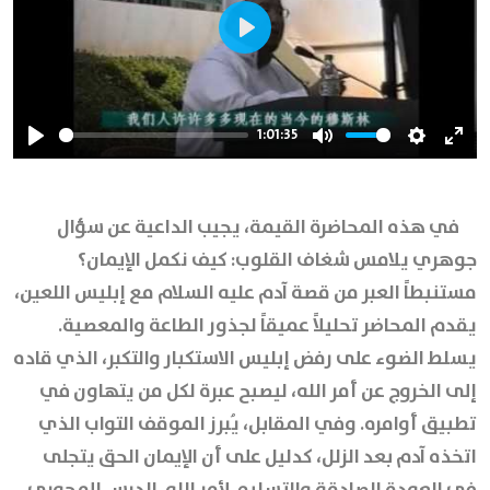
Play
1:01:35
Play
Mute
Settings
Ente
full
في هذه المحاضرة القيمة، يجيب الداعية عن سؤال
جوهري يلامس شغاف القلوب: كيف نكمل الإيمان؟
مستنبطاً العبر من قصة آدم عليه السلام مع إبليس اللعين،
يقدم المحاضر تحليلاً عميقاً لجذور الطاعة والمعصية.
يسلط الضوء على رفض إبليس الاستكبار والتكبر، الذي قاده
إلى الخروج عن أمر الله، ليصبح عبرة لكل من يتهاون في
تطبيق أوامره. وفي المقابل، يُبرز الموقف التواب الذي
اتخذه آدم بعد الزلل، كدليل على أن الإيمان الحق يتجلى
في العودة الصادقة والتسليم لأمر الله. الدرس المحوري