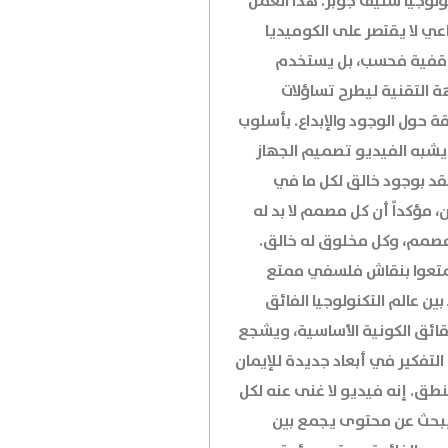
ولوجيا ستيف جوبز. هذا العمل
اعي لا يقتصر على الكوميديا
قفية فحسب، بل يستخدم
ة التقنية ليطرح تساؤلات
ة حول الوجود والإبداع. بأسلوب
 يشبه الفيديو تصميم الجهاز
قد بوجود خالق لكل ما في
، مؤكداً أن كل مصمم لا بد له
صمم، وكل مخلوق له خالق.
تعوا بنقاش فلسفي ممتع
بين عالم التكنولوجيا الفائق
قائق الكونية الأساسية، ويشجع
لتفكير في أبعاد جديدة للإيمان
نطق. إنه فيديو لا غنى عنه لكل
بحث عن محتوى يجمع بين