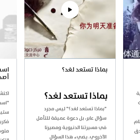
بماذا تستعد لغد؟
أصد
بماذا تستعد لغد؟
ة
اكتش
"بماذا تستعد لغد؟"
ليس مجرد
ستيف
سؤال عابر، بل دعوة عميقة للتأمل
ام
فكري
في مسيرتنا الدنيوية ومصيرنا
دق
الأخروي. يضيء هذا السؤال