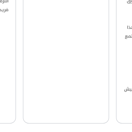
وق
الترف
فريد
ذا
تمع
عيش