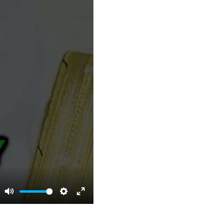
Mute
Settings
Enter
fullscreen