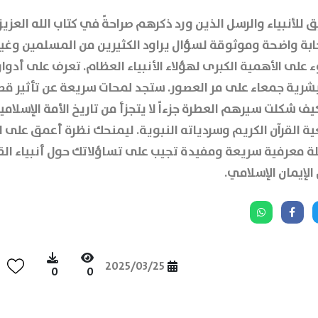
ق للأنبياء والرسل
الذين ورد ذكرهم صراحةً في كتاب الله العزيز،
بة واضحة وموثوقة لسؤال يراود الكثيرين من المسلمين وغيره
وء على
الأهمية الكبرى
لهؤلاء الأنبياء العظام. تعرف على أدو
لبشرية جمعاء على مر العصور. ستجد لمحات سريعة عن
تأثير ق
ف شكلت سيرهم العطرة جزءاً لا يتجزأ من تاريخ الأمة الإسلام
 القرآن الكريم وسردياته النبوية. ليمنحك نظرة أعمق على
ا
حلة معرفية سريعة ومفيدة تجيب على تساؤلاتك حول أنبياء الق
لإيمان الإسلامي.
2025/03/25
0
0