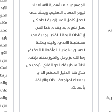
التكن
الجوهري على أهمية الاستعداد
الإبد
ليوم الحساب العظيم، ويحثنا على
المو
تحمل كامل المسؤولية تجاه كل
فكاه
عمل نقوم به. يقدم هذا النص
ي،
عميق
إرشادات قيمة للتفكير بجدية في
بارع،
مستقبلنا الأبدي، وكيف يمكننا
المع
تحسين سلوكياتنا وأفعالنا لتحقيق
الكون
رضا الله عز وجل والفوز بجنته بإذنه.
من م
اكتشف طريقك نحو الفلاح الأبدي من
استم
خلال هذا الدليل الملهم الذي
يربط 
يدفعك لمراجعة الذات والارتقاء
والح
بأعمالك.
على ا
رية
والم
من ي