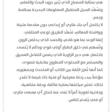
هي بمثابة المصباح الذي يُنير دروب البحث والتعلم،
وتُمهّد السبل لاستقبال المعلومات الجديدة بسلاسة
ويسر.
لا يكتمل أي بناء فكري أو إبداعي دون مقدمة متينة
وواضحة المعالم، تُمهّد الطريق لوعي المتلقي.
إنها الوعد بما هو قادم، والجسد الذي يحتضن الروح،
وتُسهم في خلق انطباع أولي قوي ودائم لا يُنسى.
باختصار، هي حجر الزاوية الذي يضمن التفاعل العميق
والمستمر مع المحتوى المطروح بفاعلية قصوى.
كما أنها تُعزز الثقة بين الكاتب أو المتحدث وجمهوره،
مؤذنةً ببدء رحلة معرفية أو فنية ذات قيمة لا تقدر.
لذلك، تعتبر صياغتها بعناية فائقة، ودقة متناهية،
وجاذبية لغوية أمراً لا غنى عنه لنجاح أي مسعى فكري
أو فني يُقدم للناس.