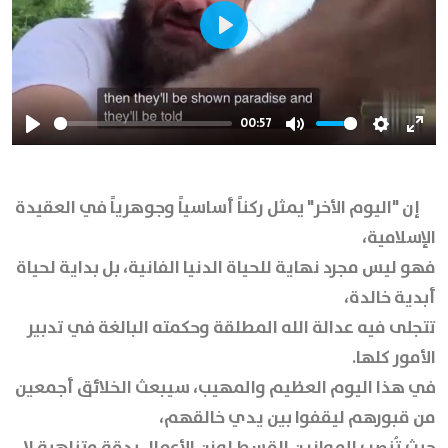
Play
00:57
Play
Mute
Settings
Ente
full
إن "اليوم الأخر" يمثل ركناً أساسياً وجوهرياً في العقيدة
الإسلامية،
فهو ليس مجرد نهاية للحياة الدنيا الفانية، بل بداية لحياة
أبدية خالدة،
تتجلى فيه عدالة الله المطلقة وحكمته البالغة في تدبير
الأمور كلها.
في هذا اليوم العظيم والمهيب، سيبعث الخلائق أجمعين
من قبورهم ليقفوا بين يدي خالقهم،
حيث تُنصب الموازين القسط لوزن الأعمال بدقة متناهية لا