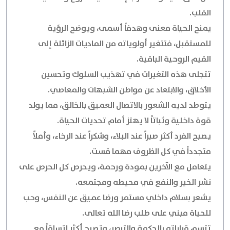
القلب.
يمنح الحياة معنى وهدفاً أسمى، ويوضح الرؤية
للمستقبل، فتتغير أولوياته من الماديات الزائلة إلى
القيم الروحية الباقية.
تتجلى هذه التغيرات في تهذيب السلوك وتحسين
الأخلاق، والابتعاد عن مواطن الشبهات والمعاصي.
يتوطد لديه الشعور بالاتصال العميق بالخالق، مما يولد
قوة داخلية وثباتاً لا يهتز أمام تحديات الحياة.
يصبح الفرد أكثر صبراً عند البلاء، وشكراً عند الرخاء، وأملاً
متجدداً في كل الظروف مهما قست.
يتعامل مع الآخرين بمودة ورحمة، ويحرص كل الحرص على
نشر الخير والنفع في محيطه ومجتمعه.
يشعر بسلام داخلي مستمر ورضا عميق عن النفس، وحب
للحياة مبني على طلب رضا الله تعالى.
تتسم قراراته بالحكمة والتبصر، وتصبح أكثر اتساقاً مع