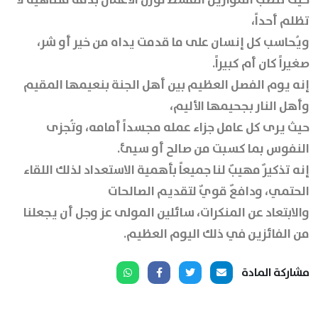
تظلم أحداً،
ويُحاسب كل إنسان على ما قدمت يداه من خير أو شر،
صغيراً كان أم كبيراً.
إنه يوم الفصل العظيم بين أهل الجنة بنعيمها المقيم
وأهل النار بجحيمها الأليم،
حيث يرى كل عامل جزاء عمله مجسداً أمامه، وتُجزى
النفوس بما كسبت من صالح أو سيئ.
إنه تذكيرٌ مهيبٌ لنا جميعاً بأهمية الاستعداد لذلك اللقاء
الحتمي، ودافعٌ قويٌ لتقديم الصالحات
والابتعاد عن المنكرات، سائلين المولى عز وجل أن يجعلنا
من الفائزين في ذلك اليوم العظيم.
مشاركة المادة