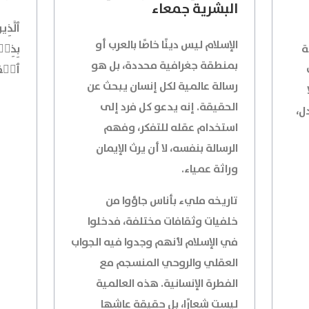
البشرية جمعاء
ٱلَّذِي
الإسلام ليس دينًا خاصًا بالعرب أو
ة
بِذِكۡر
بمنطقة جغرافية محددة، بل هو
ٱلۡقُ
رسالة عالمية لكل إنسان يبحث عن
الحقيقة. إنه يدعو كل فرد إلى
ل،
استخدام عقله للتفكر، وفهم
الرسالة بنفسه، لا أن يرث الإيمان
وراثة عمياء.
تاريخه مليء بأناس جاؤوا من
خلفيات وثقافات مختلفة، فدخلوا
في الإسلام لأنهم وجدوا فيه الجواب
العقلي والروحي المنسجم مع
الفطرة الإنسانية. هذه العالمية
ليست شعارًا، بل حقيقة عاشها