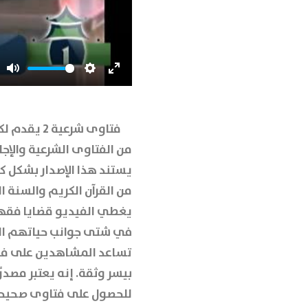
Mute
Settings
Enter
fullscreen
فتاوى شرعية 2
يقدم لك
من الفتاوى الشرعية والإج
يستند هذا الإصدار بشكل كا
من القرآن الكريم والسنة 
يغطي الفيديو قضايا فق
في شتى جوانب حياتهم الي
تساعد المشاهدين على فه
بيسر وثقة. إنه يعتبر مصدرً
للحصول على فتاوى صحيحة