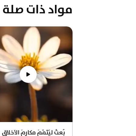
مواد ذات صلة
بُعِثَ لِيُتَمِّمَ مكارمَ الأخلاق