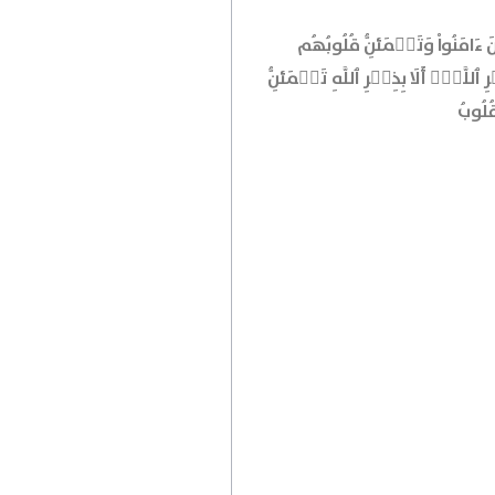
نَ ءَامَنُواْ وَتَطۡمَئِنُّ قُلُوبُهُم
ِ ٱللَّهِۗ أَلَا بِذِكۡرِ ٱللَّهِ تَطۡمَئِنُّ
لُوبُ