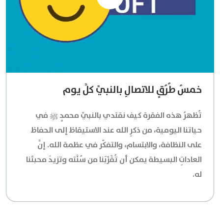
خمسُ طُرُقٍ للاتصالِ بالنبيِّ كلَّ يوم
تُظهرُ هذه الفقرة كيف نقتدي بالنبيِّ محمدٍ ﷺ في
حياتنا اليومية، من ذكرِ الله عند الاستيقاظ إلى الحفاظ
على النظافة، والابتسام، والتفكّر في عظمة الله. إنَّ
العاداتِ البسيطة يمكن أن تُقَرِّبَنا من سُنَّته وتزيدَ محبتَنا
له.