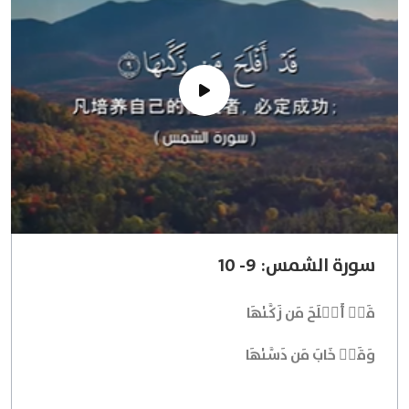
سورة الشمس: 9- 10
قَدۡ أَفۡلَحَ مَن زَكَّىٰهَا
وَقَدۡ خَابَ مَن دَسَّىٰهَا