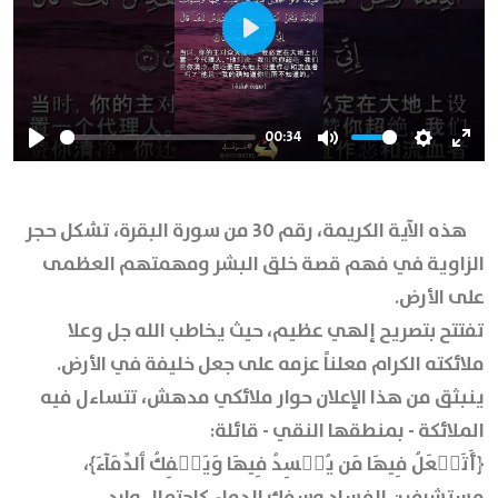
Play
00:34
Play
Mute
Settings
Ente
full
هذه الآية الكريمة، رقم 30 من سورة البقرة، تشكل حجر
الزاوية في فهم قصة خلق البشر ومهمتهم العظمى
على الأرض.
تفتتح بتصريح إلهي عظيم، حيث يخاطب الله جل وعلا
ملائكته الكرام معلناً عزمه على جعل خليفة في الأرض.
ينبثق من هذا الإعلان حوار ملائكي مدهش، تتساءل فيه
الملائكة - بمنطقها النقي - قائلة:
﴿أَتَجۡعَلُ فِيهَا مَن يُفۡسِدُ فِيهَا وَيَسۡفِكُ ٱلدِّمَآءَ﴾،
مستشرفين الفساد وسفك الدماء كاحتمال وارد.