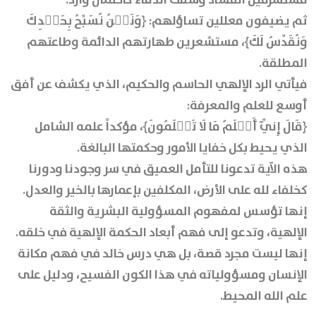
ثم يضيفون معللين تساؤلهم: ﴿وَنَحۡنُ نُسَبِّحُ بِحَمۡدِكَ
وَنُقَدِّسُ لَكَ﴾، مستشعرين طهارتهم الدائمة وطاعتهم
المطلقة.
فيأتي الرد الإلهي الحاسم والحكيم، الذي يكشف عن أفق
أوسع للعلم والمعرفة:
﴿قَالَ إِنِّيٓ أَعۡلَمُ مَا لَا تَعۡلَمُونَ﴾، مؤكداً علمه الشامل
الذي يحيط بكل خفايا الأمور وحكمتها البالغة.
هذه الآية تدعونا للتأمل العميق في سر وجودنا ودورنا
كخلفاء لله على الأرض، المكلفين بإعمارها بالخير والعدل.
إنها تؤسس لمفهوم المسؤولية البشرية والثقة
الإلهية، وتدعو إلى فهم أبعاد الحكمة الإلهية في خلقه.
إنها ليست مجرد قصة، بل هي درس خالد في فهم مكانة
الإنسان ومسؤولياته في هذا الكون الفسيح، ودليل على
علم الله المحيط.