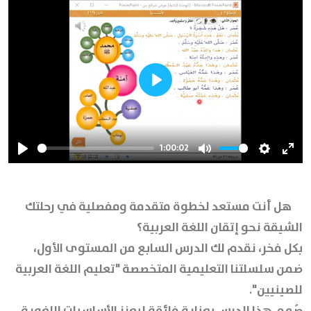
Play
1:00:02
Play
Mute
Settings
Ente
full
هل أنت مستعد لخطوة متقدمة ومفصلية في رحلتك
الشيقة نحو إتقان اللغة العربية؟
بكل فخر، نقدم لك الدرس السابع من المستوى الأول،
ضمن سلسلتنا التعليمية المتخصصة "تعليم اللغة العربية
للصينيين".
صُمم هذا الدرس بعناية فائقة ليعزز الأساسيات اللغوية