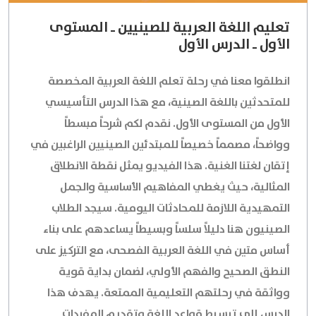
تعليم اللغة العربية للصينيين ـ المستوى
الأول ـ الدرس الأول
انطلقوا معنا في رحلة تعلم اللغة العربية المخصصة
للمتحدثين باللغة الصينية، مع هذا الدرس التأسيسي
الأول من المستوى الأول. نقدم لكم شرحاً مبسطاً
وواضحاً، مصمماً خصيصاً للمبتدئين الصينيين الراغبين في
إتقان لغتنا الغنية. هذا الفيديو يمثل نقطة الانطلاق
المثالية، حيث يغطي المفاهيم الأساسية والجمل
التمهيدية اللازمة للمحادثات اليومية. سيجد الطلاب
الصينيون هنا دليلاً سلساً وبسيطاً يساعدهم على بناء
أساس متين في اللغة العربية الفصحى، مع التركيز على
النطق الصحيح والفهم الأولي، لضمان بداية قوية
وواثقة في رحلتهم التعليمية الممتعة. يهدف هذا
الدرس إلى تبسيط قواعد اللغة وتقديم المفردات