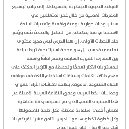
القواعد النحوية الجوهرية وتبسيطها، إلى جانب توسيع
المفردات العملية من خلال غمر المتعلمين في
سيناريوهات حوارية يومية واقعية وتعبيرات شائعة
الاستخدام، مما يمكنهم من التفاعل والتحدث بثقة ويُسر
منذ اللحظات الأولى. إن هذا الدرس ليس مجرد محتوى
تعليمي فحسب، بل هو محطة استراتيجية تربط ببراعة
بين المعارف اللغوية السابقة وتفتح آفاقًا واسعة
للمستويات الأكثر تعمقًا وتخصصًا، مع التركيز المكثف على
فهم دلالات الكلمات وسياقات استخدام اللغة في مواقف
الحياة المتنوعة. ندعوكم بلهفة لاكتشاف الثراء اللغوي
وجماليات الخط العربي وعمق الثقافة العربية الأصيلة عبر
هذا المحتوى القيم، الذي تم تنسيقه بدقة متناهية
لضمان أقصى استفادة ممكنة، فكل كلمة تتعلمونها
وكل خطوة تخطونها مع "الدرس الثامن عشر" تقربكم بلا
شك نحو الإتقان التام للغة الضاد.