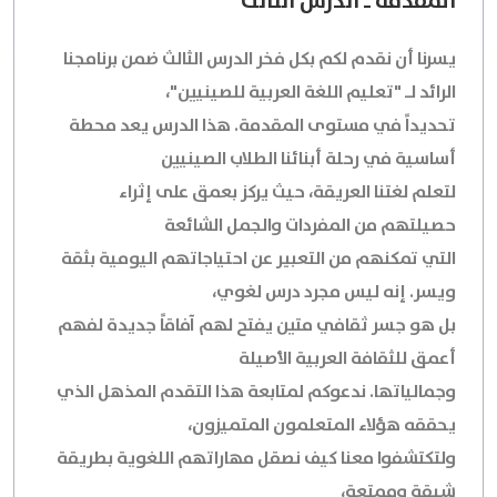
المقدمة ـ الدرس الثالث
يسرنا أن نقدم لكم بكل فخر الدرس الثالث ضمن برنامجنا
الرائد لـ "تعليم اللغة العربية للصينيين"،
تحديداً في مستوى المقدمة. هذا الدرس يعد محطة
أساسية في رحلة أبنائنا الطلاب الصينيين
لتعلم لغتنا العريقة، حيث يركز بعمق على إثراء
حصيلتهم من المفردات والجمل الشائعة
التي تمكنهم من التعبير عن احتياجاتهم اليومية بثقة
ويسر. إنه ليس مجرد درس لغوي،
بل هو جسر ثقافي متين يفتح لهم آفاقاً جديدة لفهم
أعمق للثقافة العربية الأصيلة
وجمالياتها. ندعوكم لمتابعة هذا التقدم المذهل الذي
يحققه هؤلاء المتعلمون المتميزون،
ولتكتشفوا معنا كيف نصقل مهاراتهم اللغوية بطريقة
شيقة وممتعة،