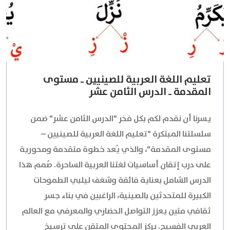
تعليم اللغة العربية للصينيين ـ مستوى
المقدمة ـ الدرس الثامن عشر
يسرنا أن نقدم لكم بكل فخر "الدرس الثامن عشر" ضمن
سلسلتنا المبتكرة "تعليم اللغة العربية للصينيين –
مستوى المقدمة"، والذي يُعد خطوة متقدمة ومحورية
على درب إتقان أساسيات لغتنا العربية الساحرة. صُمم هذا
الدرس الشامل بعناية فائقة وشغف ليلبي الطموحات
الكبيرة للمتحدثين بالصينية، الراغبين في بناء جسر
ثقافي متين يعزز التواصل الحضاري والمعرفي مع العالم
العربي الفسيح. يركز المحتوى المتقن على ترسيخ