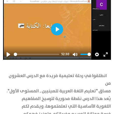
Play
52:30
Play
Mute
Settings
Ente
full
انطلقوا في رحلة تعليمية فريدة مع
الدرس العشرون
من
مساق "تعليم اللغة العربية للصينيين ـ المستوى الأول".
يُعد هذا الدرس نقطة محورية لترسيخ المفاهيم
اللغوية الأساسية التي تعلمتموها، ويقدم لكم
فرصة ممتازة لتوسيع مفرداتكم وتعزيز فهمكم