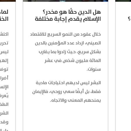
هل الدين حقًا هو مخدر؟
لماذ
؟
الإسلام يقدم إجابة مختلفة
الخن
خلال عقود من النمو السريع للاقتصاد
اكتشف
الصيني، ازداد عدد المؤمنين بالدين
تحريم
بشكل سريع، حيث زادوا بما يقارب
ليس 
المائة مليون شخص في عشر
إلهي
سنوات.
توضح
أضرا
البشر ليس لديهم احتياجات مادية
الإنس
فقط، بل أيضًا سعي روحي، فالإيمان
يُعرف
يمنحهم المعنى والاتجاه.
الطفي
الشر
وقد ي
داء ا