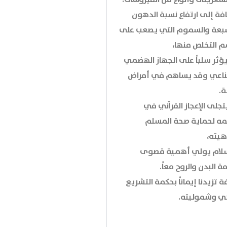
افة إلى ارتفاع نسبة الدهون
بعة والسموم التي يصعب على
م التخلص منها،
يؤثر سلباً على الجهاز الهضمي
ناعي وقد يساهم في أمراض
ة.
يتجلى الإعجاز القرآني في
مه لحماية صحة المسلم
هيته،
سلام يولي أهمية قصوى
ة البدن والروح معاً.
 تزيدنا إيماناً بحكمة التشريع
هي وشموليته.