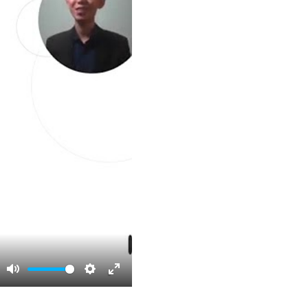
Mute
Settings
Enter
fullscreen