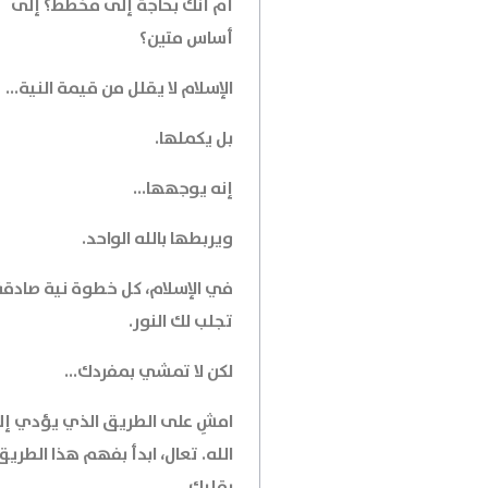
أم أنك بحاجة إلى مخطط؟ إلى
أساس متين؟
الإسلام لا يقلل من قيمة النية...
بل يكملها.
إنه يوجهها...
ويربطها بالله الواحد.
في الإسلام، كل خطوة نية صادقة.
تجلب لك النور.
لكن لا تمشي بمفردك...
امشِ على الطريق الذي يؤدي إ
الله. تعال، ابدأ بفهم هذا الطريق
بقلبك...