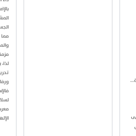
بالإض
المش
الجس
مما 
والم
مزمن
لذا، 
تحري
..
ورفا
فالإ
لسلام
معرفة
لى
الإل