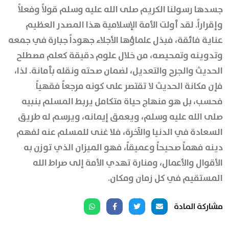
جسدها رسولنا الكريم صلى الله عليه وسلم قولاً وفعلاً
وإقراراً. لقد أولت الأمة الإسلامية هذا المصدر العظيم
عناية فائقة، فبذل علماؤها الأجلاء جهوداً جبارة في جمعه
وتدوينه وتمحيصه، من خلال علوم دقيقة كعلم مصطلح
الحديث والجرح والتعديل، لضمان صحته ونقله بأمانة. لذا،
فإن مكانة الحديث لا تقتصر على كونه مرجعاً فقهياً
فحسب، بل هو منهاج حياة متكامل يربط المسلم بنبيه
صلى الله عليه وسلم، ويعمق إيمانه، ويرسم له طريق
السعادة في الدنيا والآخرة، فلا غنى للمسلم عنه لفهم
دينه فهماً صحيحاً وعميقاً، فهو الميزان الذي توزن به
الأقوال والأعمال، ومنارة تهدي الأمة إلى صراط الله
المستقيم في كل زمان ومكان.
مشاركة المادة