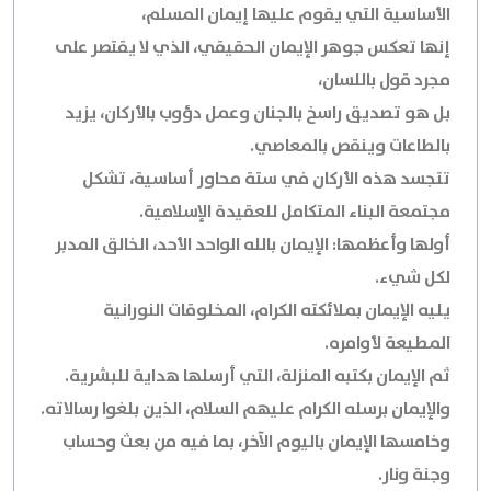
الأساسية التي يقوم عليها إيمان المسلم،
إنها تعكس جوهر الإيمان الحقيقي، الذي لا يقتصر على
مجرد قول باللسان،
بل هو تصديق راسخ بالجنان وعمل دؤوب بالأركان، يزيد
بالطاعات وينقص بالمعاصي.
تتجسد هذه الأركان في ستة محاور أساسية، تشكل
مجتمعة البناء المتكامل للعقيدة الإسلامية.
أولها وأعظمها: الإيمان بالله الواحد الأحد، الخالق المدبر
لكل شيء.
يليه الإيمان بملائكته الكرام، المخلوقات النورانية
المطيعة لأوامره.
ثم الإيمان بكتبه المنزلة، التي أرسلها هداية للبشرية.
والإيمان برسله الكرام عليهم السلام، الذين بلغوا رسالاته.
وخامسها الإيمان باليوم الآخر، بما فيه من بعث وحساب
وجنة ونار.