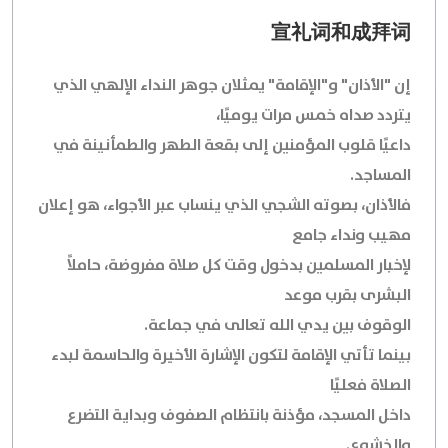
宣礼词和成拜词
إن "الأذان" و"الإقامة" يمثلان جوهر النداء الإلهي الذي
يتردد صداه خمس مرات يوميًا،
داعيًا قلوب المؤمنين إلى بقعة الطهر والطمأنينة في
المساجد.
فالأذان، بصوته الشجي الذي ينساب عبر الأجواء، هو إعلان
مهيب ونداء جامع
لإخبار المسلمين بدخول وقت كل صلاة مفروضة، حاملاً
البشرى بقرب موعد
الوقوف بين يدي الله تعالى في جماعة.
بينما تأتي الإقامة لتكون الإشارة الأخيرة والحاسمة لبدء
الصلاة فعليًا
داخل المسجد، مؤذنة بانتظام الصفوف وبداية التضرع
والخشوع.