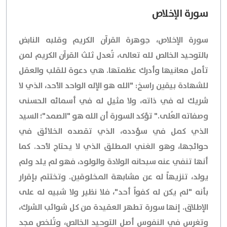
سورة الإخلاص
سورة الإخلاص، جوهرة القرآن الكريم وقلبه النابض
بالتوحيد الخالص لله تعالى، تُعدل ثلث القرآن الكريم لمن
تأمل معانيها وأدرك عظمتها. هي دعوة للقلب والعقل
للشهادة بيقين راسخ: "الله هو الإله الواحد الأحد، الذي لا
شريك له في ذاته، ولا مثيل له في أسمائه الحسنى
وصفاته العُلى." تؤكد السورة أن الله هو "الصمد"؛ السيد
الذي كمل في سؤدده، الذي تقصده الخلائق في
حوائجها، وهو الغني المطلق الذي لا يحتاج لأحد. كما
أنها تنفي عنه سبحانه الولادة والولود، فهو لم يلد ولم
يولد، تنزيهاً له عن مشابهة المخلوقين. وتختتم بإقرار
بأنه "لم يكن له كفواً أحد"، فلا نظير ولا شبيه له على
الإطلاق. إنها سورة تطهر العقيدة من كل شوائب الشرك،
وتغرس في النفوس أصل التوحيد الخالص، وتُلخص مجد