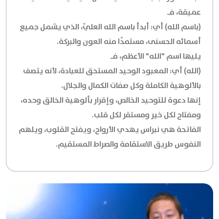
عميقة، فـ
(باسم الله) أي: أبدأ باسم الله العليّ، الذي يشمل جميع
أسمائه الحسنى، مستمدًا منه العون والبركة.
يليها اسم "الله" الأعظم، فـ
(الله) أي: المعبود الوحيد المستحق للعبادة، لأنه يتصف
بالألوهية الكاملة وكل صفات الكمال والجلال.
إنها دعوة للتوحيد الخالص، وإقرار بألوهية الخالق وحده،
ومفتاح لكل خير ومستقر لكل قلب.
الفاتحة هي نبراس يهدي الأرواح، ويفتح القلوب، ويلهم
النفوس طريق الاستقامة والصراط المستقيم.