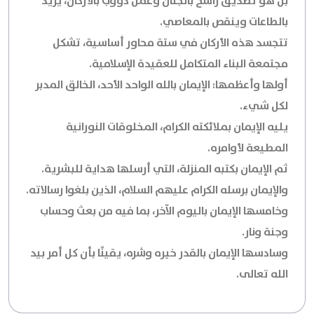
بل هو تصديق راسخ بالجنان وعمل دؤوب بالأركان، يزيد
بالطاعات وينقص بالمعاصي.
تتجسد هذه الأركان في ستة محاور أساسية، تشكل
مجتمعة البناء المتكامل للعقيدة الإسلامية.
أولها وأعظمها: الإيمان بالله الواحد الأحد، الخالق المدبر
لكل شيء.
يليه الإيمان بملائكته الكرام، المخلوقات النورانية
المطيعة لأوامره.
ثم الإيمان بكتبه المنزلة، التي أرسلها هداية للبشرية.
والإيمان برسله الكرام عليهم السلام، الذين بلغوا رسالاته.
وخامسها الإيمان باليوم الآخر، بما فيه من بعث وحساب
وجنة ونار.
وسادسها الإيمان بالقدر خيره وشره، يقينًا بأن كل أمر بيد
الله تعالى.