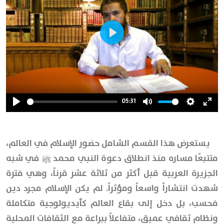
Play
05:31
Play
Mute
Settings
Ente
full
يستعرض هذا القسم الشامل حضور الإسلام في العالم،
متتبعًا مساره منذ انطلاق دعوة النبي محمد ﷺ في شبه
الجزيرة العربية قبل أكثر من ثلاثة عشر قرناً، وهي فترة
شهدت انتشاراً واسعاً ومؤثراً. لم يكن الإسلام مجرد دين
فحسب، بل دخل إلى بقاع العالم كأيديولوجية متكاملة
ونظام ثقافي عميق، متفاعلاً ببراعة مع الثقافات المحلية