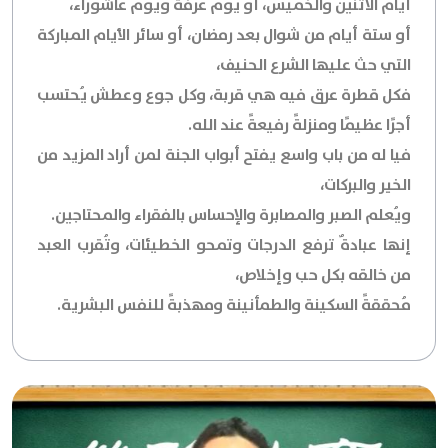
أيام الاثنين والخميس، أو يوم عرفة ويوم عاشوراء،
أو ستة أيام من شوال بعد رمضان، أو سائر الأيام المباركة
التي حث عليها الشرع الحنيف،
فكل قطرة عرق فيه هي قربة، وكل جوع وعطش يُحتسب
أجرًا عظيمًا ومنزلةً رفيعةً عند الله.
فيا له من باب واسع يفتح أبواب الجنة لمن أراد المزيد من
الخير والبركات،
ويُعلم الصبر والمصابرة والإحساس بالفقراء والمحتاجين.
إنها عبادةٌ ترفع الدرجات وتمحو الخطيئات، وتُقرب العبد
من خالقه بكل حب وإخلاص،
مُحققةً السكينة والطمأنينة ومهذبةً للنفس البشرية.