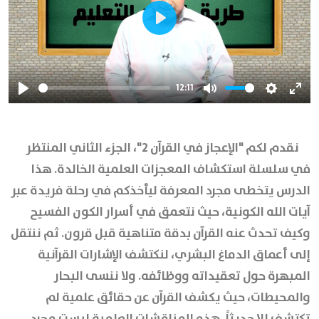
Play
12:11
Play
Mute
Settings
Ente
full
نقدم لكم "الإعجاز في القرآن 2"، الجزء الثاني المنتظر
في سلسلة استكشاف المعجزات العلمية الخالدة. هذا
الدرس يتخطى مجرد المعرفة ليأخذكم في رحلة فريدة عبر
آيات الله الكونية، حيث نتعمق في أسرار الكون الفسيح
وكيف تحدث عنه القرآن بدقة متناهية قبل قرون. ثم ننتقل
إلى أعماق الدماغ البشري، لنكتشف الإشارات القرآنية
المبهرة حول تعقيداته ووظائفه. ولا ننسى البحار
والمحيطات، حيث يكشف القرآن عن حقائق علمية لم
تكتشف إلا حديثاً. هذه المناقشات العلمية ليست مجرد