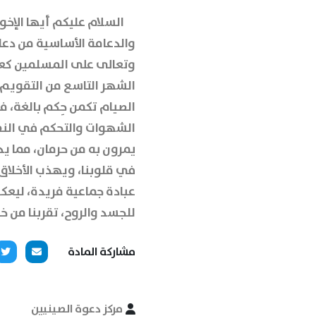
السلام عليكم أيها الإخوة
والدعامة الأساسية من دعائم
وتعالى على المسلمين كعبا
الشهر التاسع من التقويم ا
الصيام تكمن حِكم بالغة، 
الشهوات والتحكم في النفس
يمرون به من حرمان، مما يد
في قلوبنا، ويهذب الأخلاق،
عبادة جماعية فريدة، ليعك
للجسد والروح، تقربنا من خا
مشاركة المادة
مركز دعوة الصينيين