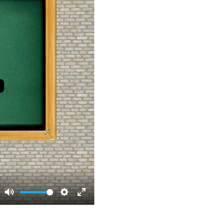
Mute
Settings
Enter
fullscreen