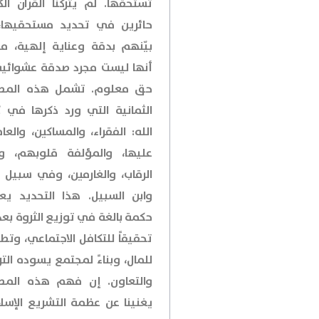
تستحقها. لم يتركنا القرآن الك
حائرين في تحديد مستحقيها،
بيّنهم بدقة وعناية إلهية، مؤك
أنها ليست مجرد صدقة عشوائية
حق معلوم. تشمل هذه المص
الثمانية التي ورد ذكرها في ك
الله: الفقراء، والمساكين، والعا
عليها، والمؤلفة قلوبهم، 
الرقاب، والغارمين، وفي سبيل ال
وابن السبيل. هذا التحديد ي
حكمة بالغة في توزيع الثروة بعد
تحقيقاً للتكافل الاجتماعي، وتطه
للمال، وبناءً لمجتمع يسوده الت
والتعاون. إن فهم هذه المص
يغنينا عن عظمة التشريع الإسل