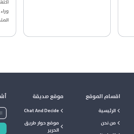
اكتشف
ورا
المت
اقسام الموقع
موقع صديقة
أشع
الرئيسية
Chat And Decide
من نحن
موقع حوار طريق
الحرير