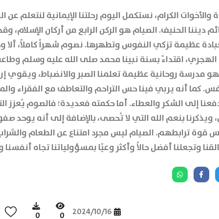
 والأخوات الكرام، نستكمل اليوم رحلتنا الإيمانية لنتعلم عن ا
 ديننا الحنيف. الصيام هو الركن الرابع من أركان الإسلام، وق
دة عظيمة تزكي النفوس وتطهرها. نصوم شهراً كاملاً، ألا و
لهجري، اقتداءً بسنة نبينا محمد صلى الله عليه وسلم وطاعة 
فهو مدرسة روحانية عظيمة تعلمنا الصبر والانضباط، ويقوي إر
. كما أنه يربي فينا حس التراحم والتعاطف مع الفقراء وال
فعنا إلى الشكر والعطاء. أما حكمته فعديدة؛ فالصوم يُعزز ا
 ويذكرنا بنعم الله التي لا تُحصى، بالإضافة إلى أنه يوحد صف
س قوة ترابطهم. الصيام ليس مجرد امتناع عن الطعام والشراب
لقنا وتجعلنا أفضل حالاً وأكثر وعيًا بمسؤولياتنا تجاه أنفسنا 
2024/10/16
0
0