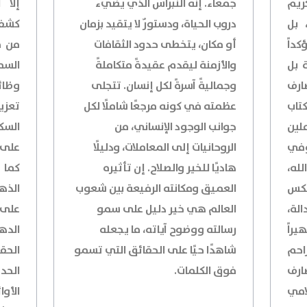
ريم
جمعاء. إنه النبراس الذي يضيء
إلا 
 بل
دروب الحياة، ودستورٌ لا يتقيد بزمان
كشفت
داً
أو مكان، يتخطى حدود الثقافات
من ف
 بل
والأزمنة ليقدم عقيدةً متكاملةً
السم
ارف
وجماليةً آسرةً لكل إنسان. تتجلى
وظائ
تاب
عظمته في كونه مرجعًا شاملًا لكل
تعزي
ملين
جوانب الوجود الإنساني، من
السك
وفي
الروحانيات إلى المعاملات، ودليلًا
على 
له،
هاديًا للخير والصلاح. إن تأثيره
كما 
عكس
العميق ومكانته الرفيعة بين شعوب
الذه
الة،
العالم هي خير دليل على سمو
على 
يراً
رسالته ووضوح آياته، ما يجعله
الده
راحم
شاهدًا حيًا على الحقائق التي تسمو
الحق
ارف
فوق الكلمات.
الحد
امي
الأو