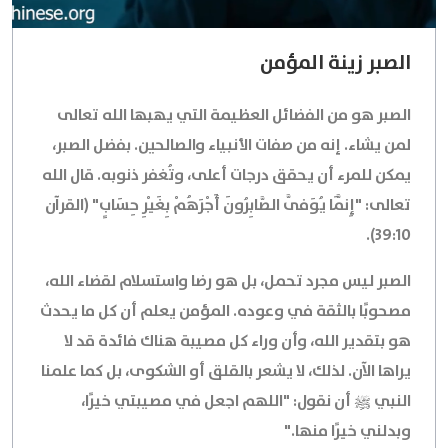
الصبر زينة المؤمن
الصبر هو من الفضائل العظيمة التي يهبها الله تعالى
لمن يشاء. إنه من صفات الأنبياء والصالحين. بفضل الصبر،
يمكن للمرء أن يحقق درجات أعلى، وتُغفر ذنوبه. قال الله
تعالى: "إِنَّمَا يُوَفَّى الصَّابِرُونَ أَجْرَهُمْ بِغَيْرِ حِسَابٍ" (القرآن
39:10).
الصبر ليس مجرد تحمل، بل هو رضا واستسلام لقضاء الله،
مصحوبًا بالثقة في وعوده. المؤمن يعلم أن كل ما يحدث
هو بتقدير الله، وأن وراء كل مصيبة هناك فائدة قد لا
يراها الآن. لذلك، لا يشعر بالقلق أو الشكوى، بل كما علمنا
النبي ﷺ أن نقول: "اللهم اجعل في مصيبتي خيرًا،
وبدلني خيرًا منها."