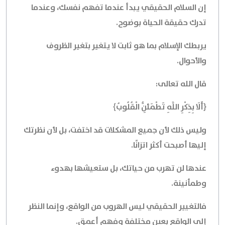
إن السلام الحقيقي يبدأ عندما تفهم نفسك، وعندما
تدرك حقيقة الحياة بوضوح.
يربطك الإسلام بما هو ثابت لا يتغير بتغير الظروف
والأحوال.
قال الله تعالى:
﴿أَلَا بِذِكْرِ اللَّهِ تَطْمَئِنُّ الْقُلُوبُ﴾
وليس ذلك لأن جميع المشكلات قد اختفت، بل لأن نظرتك
إليها أصبحت أكثر اتزانًا.
عندها لن تهرب من حياتك، بل ستعيشها بهدوء
وطمأنينة.
فالتغيير الحقيقي ليس الهروب من الواقع، وإنما النظر
إلى الواقع بعين مختلفة وفهم أعمق.