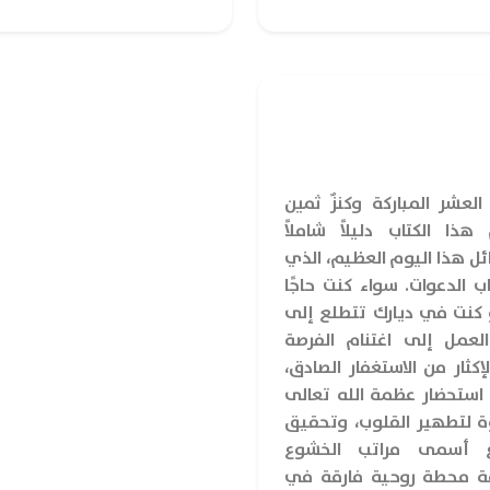
لعشر المباركة وكنزٌ ثمين
ذا الكتاب دليلاً شاملاً
ل هذا اليوم العظيم، الذي
ب الدعوات. سواء كنت حاجًا
 كنت في ديارك تتطلع إلى
عمل إلى اغتنام الفرصة
إكثار من الاستغفار الصادق،
 استحضار عظمة الله تعالى
وة لتطهير القلوب، وتحقيق
وغ أسمى مراتب الخشوع
فة محطة روحية فارقة في