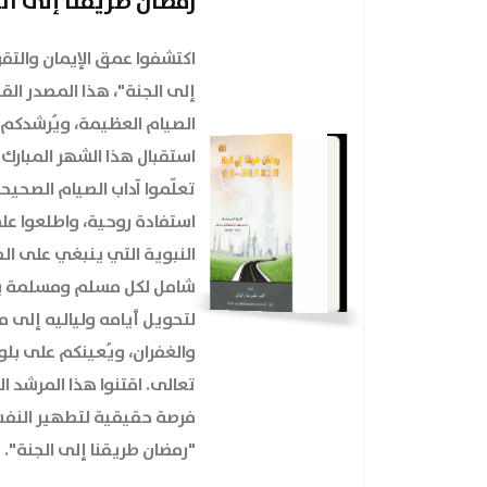
رمضان طريقنا إلى ال
اكتشفوا عمق الإيمان والتق
إلى الجنة"، هذا المصدر ا
الصيام العظيمة، ويُرشدك
استقبال هذا الشهر المبارك ب
تعلّموا آداب الصيام الصحي
استفادة روحية، واطلعوا عل
النبوية التي ينبغي على الص
شامل لكل مسلم ومسلمة يس
لتحويل أيامه ولياليه إلى م
والغفران، ويُعينكم على بلو
تعالى. اقتنوا هذا المرشد ا
فرصة حقيقية لتطهير النفس
"رمضان طريقنا إلى الجنة".