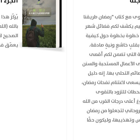
جنة
الجزء ا
وى مع كتاب "رمضان طريقنا
يُركّز هذ
لقيم يكشف لكم فضائل شهر
بالله (ال
م خطوة بخطوة حول كيفية
الصحيح ل
قلبٍ خاشعٍ ونيةٍ صادقة.
يعمّق فه
حة التي تضمن لكم أقصى
ى الأعمال المستحبة والسنن
ائم التحلي بها. إنه دليل
عى لاغتنام نفحات رمضان،
حطات للتزود بالتقوى
غ أعلى درجات القرب من الله
لروحاني لتجعلوا من رمضان
 وتهذيبها، وليكون حقًا