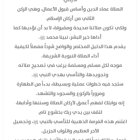
الصلاة عماد الدين وأساس قبول الأعمال، وهي الركن
الثاني من أركان الإسلام.
ولكي تكون صلاتنا صحيحة ومقبولة، لا بد أن نؤديها كما
أداها خير البشر، نبينا محمد ﷺ.
يقدم هذا الدليل المختصر والواضح شرحاً مفصلاً لكيفية
أداء الصلاة النبوية الشريفة.
موجه لكل مسلم ومسلمة يرغب في تصحيح صلاته
وتجويدها، والتأسي بهدي النبي ﷺ.
ستجد فيه خطوات عملية وبسيطة، بدءاً من الطهارة
ومروراً بالركوع والسجود والتشهد.
إنه بوابتك لفهم أعمق لأركان الصلاة وسننها وآدابها،
لتقف بين يدي ربك بخشوع تام.
اغتنم هذه الفرصة الذهبية للتأسي بالنبي ﷺ، وتحصيل
الأجر العظيم والثواب الجزيل.