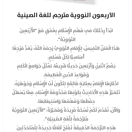
الأربعون النووية مترجم للغة الصينية
ابْدَأ رِحْلَتَكَ فِي فَهْمِ الْإِسْلَامِ بِعُمْقٍ مَعَ "الْأَرْبَعِينَ
النَّوَوِيَّةَ".
هَذَا الْمَتْنُ النَّفِيسُ، لِلْإِمَامِ النَّوَوِيِّ رَحِمَهُ اللَّهُ، يُعَدُّ مَرْجِعًا
أَسَاسِيًّا لِكُلِّ مُسْلِمٍ.
يَضُمُّ اثْنَيْنِ وَأَرْبَعِينَ حَدِيثًا شَرِيفًا، تُمَثِّلُ جَوَامِعَ الْكَلِمِ
وَقَوَاعِدَ الدِّينِ الْعَظِيمَةِ.
اخْتَارَهَا الْإِمَامُ بِعِنَايَةٍ فَائِقَةٍ لِتَكُونَ لُبَّ الْإِسْلَامِ وَجَوْهَرَهُ.
تَتَمَيَّزُ هَذِهِ الْأَحَادِيثُ بِكَوْنِهَا مَحْذُوفَةَ الْإِسْنَادِ، مِمَّا يُسَهِّلُ
حِفْظَهَا وَفَهْمَهَا وَاسْتِيعَابَهَا.
وَالْآنَ، نُقَدِّمُ لَكُمْ نُسْخَةً فَرِيدَةً وَمُمَيَّزَةً: "الْأَرْبَعِينَ النَّوَوِيَّةَ
مُتَرْجَمَةً لِلُّغَةِ الصِّينِيَّةِ".
هَذِهِ التَّرْجَمَةُ الدَّقِيقَةُ تَفْتَحُ آفَاقًا جَدِيدَةً لِلْمُتَحَدِّثِينَ