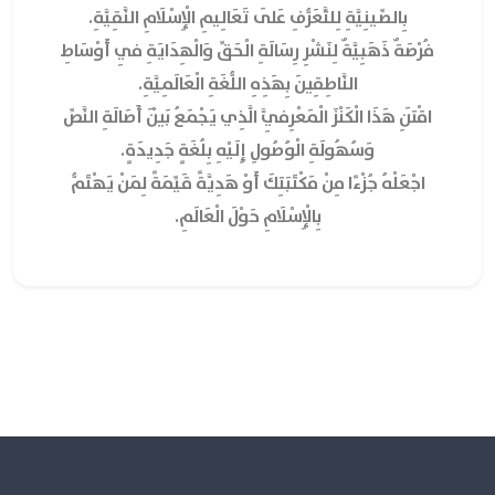
بِالصِّينِيَّةِ لِلتَّعَرُّفِ عَلَى تَعَالِيمِ الْإِسْلَامِ النَّقِيَّةِ.
فُرْصَةٌ ذَهَبِيَّةٌ لِنَشْرِ رِسَالَةِ الْحَقِّ وَالْهِدَايَةِ فِي أَوْسَاطِ
النَّاطِقِينَ بِهَذِهِ اللُّغَةِ الْعَالَمِيَّةِ.
اقْتَنِ هَذَا الْكَنْزَ الْمَعْرِفِيَّ الَّذِي يَجْمَعُ بَيْنَ أَصَالَةِ النَّصِّ
وَسُهُولَةِ الْوُصُولِ إِلَيْهِ بِلُغَةٍ جَدِيدَةٍ.
اجْعَلْهُ جُزْءًا مِنْ مَكْتَبَتِكَ أَوْ هَدِيَّةً قَيِّمَةً لِمَنْ يَهْتَمُّ
بِالْإِسْلَامِ حَوْلَ الْعَالَمِ.