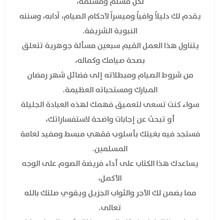
لكل مسلم ومسلمة،
يقدم لك دليلاً وافياً وميسراً لأحكام الصيام، آدابه، وسننه
النبوية الشريفة.
يتناول هذا العمل القيم سبعين مسألة جوهرية تتعلق
بصحة صيامك وكماله،
من شروط الصيام ومبطلاته إلى فضائل شهر رمضان
المبارك ومستحباته العظيمة.
سواء كنت تسعى لتعميق فهمك لهذه العبادة الجليلة
أو تبحث عن إجابات واضحة لاستفساراتك،
فستجد فيه بغيتك بأسلوب فقهي مبسط ومفيد لعامة
المسلمين.
يساعدك هذا الكتاب على أداء فريضة الصوم على الوجه
الأكمل،
مما يضمن لك الأجر والثواب الجزيل ويقوي صلتك بالله
تعالى.