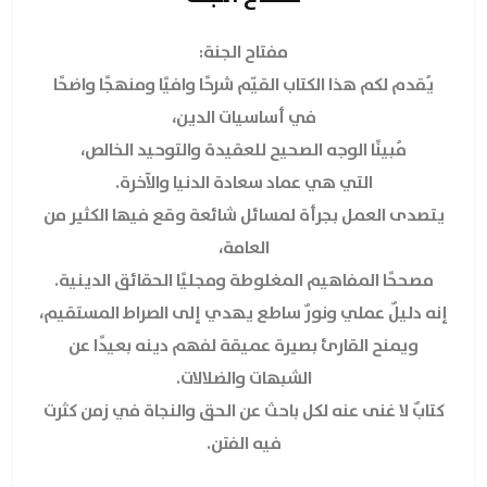
مفتاح الجنة
:
يُقدم لكم هذا الكتاب القيّم شرحًا وافيًا ومنهجًا واضحًا
في أساسيات الدين،
مُبينًا الوجه الصحيح للعقيدة والتوحيد الخالص،
التي هي عماد سعادة الدنيا والآخرة.
يتصدى العمل بجرأة لمسائل شائعة وقع فيها الكثير من
العامة،
مصححًا المفاهيم المغلوطة ومجليًا الحقائق الدينية.
إنه دليلٌ عملي ونورٌ ساطع يهدي إلى الصراط المستقيم،
ويمنح القارئ بصيرة عميقة لفهم دينه بعيدًا عن
الشبهات والضلالات.
كتابٌ لا غنى عنه لكل باحث عن الحق والنجاة في زمن كثرت
فيه الفتن.