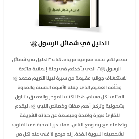
الدليل في شمائل الرسول ﷺ
نقدم لكم تحفة معرفية فريدة، كتاب "الدليل في شمائل
الرسول ﷺ"، الذي يأخذكم في رحلة إيمانية ماتعة
لاستكشاف جوانب عظيمة من سيرة نبينا الكريم محمد ﷺ
وخُلُقه العظيم الذي جعله الأسوة الحسنة والقدوة
المثلى لكل مسلم. هذا الكتاب الموجز والعميق يتناول
بشمولية وتركيز أهم صفات وخصائص النبي ﷺ، ليقدم
للقارئ صورة واضحة ومبسطة عن حياته الشريفة
وتعامله مع ربه ومع الناس، مما يعزز المحبة في القلوب
لشخصيته النبوية الفذة. إنه مرجع لا غنى عنه لكل من