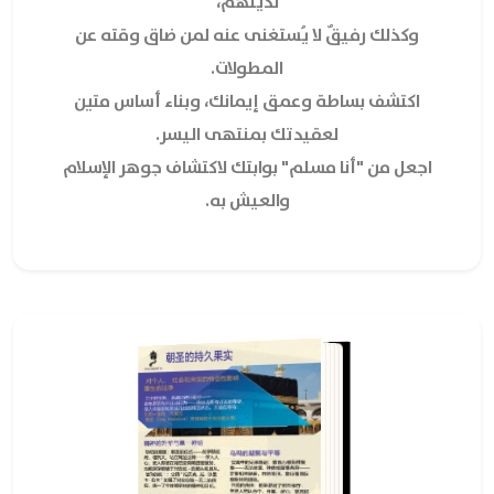
لدينهم،
وكذلك رفيقٌ لا يُستغنى عنه لمن ضاق وقته عن
المطولات.
اكتشف بساطة وعمق إيمانك، وبناء أساس متين
لعقيدتك بمنتهى اليسر.
اجعل من "أنا مسلم" بوابتك لاكتشاف جوهر الإسلام
والعيش به.