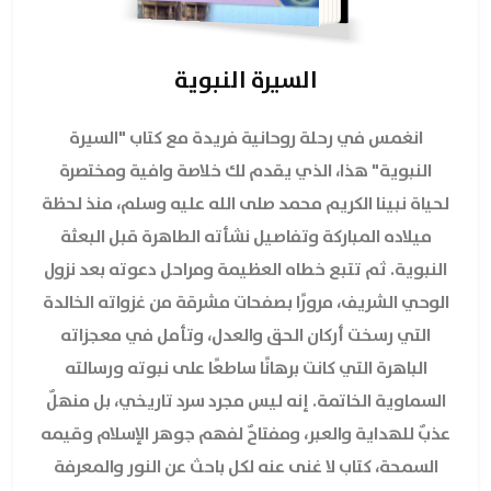
السيرة النبوية
انغمس في رحلة روحانية فريدة مع كتاب "السيرة
النبوية" هذا، الذي يقدم لك خلاصة وافية ومختصرة
لحياة نبينا الكريم محمد صلى الله عليه وسلم، منذ لحظة
ميلاده المباركة وتفاصيل نشأته الطاهرة قبل البعثة
النبوية. ثم تتبع خطاه العظيمة ومراحل دعوته بعد نزول
الوحي الشريف، مرورًا بصفحات مشرقة من غزواته الخالدة
التي رسخت أركان الحق والعدل، وتأمل في معجزاته
الباهرة التي كانت برهانًا ساطعًا على نبوته ورسالته
السماوية الخاتمة. إنه ليس مجرد سرد تاريخي، بل منهلٌ
عذبٌ للهداية والعبر، ومفتاحٌ لفهم جوهر الإسلام وقيمه
السمحة، كتاب لا غنى عنه لكل باحث عن النور والمعرفة