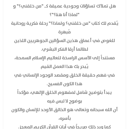
هل تملأك تساؤلات وجودية عميقة كـ "من خلقني؟" و
"لماذا أنا هنا؟"؟
يُقدم لك كتاب "من خلقني؟ ولماذا؟" رحلة فكرية روحانية
مُبهرة
للغوص في أعماق هذين السؤالين الجوهريين اللذين
لطالما أرقا الفكر البشري.
مستنداً إلى الأسس الراسخة لتعاليم الإسلام السمحة،
يُبحر بك هذا العمل القيم
في فهم حقيقة الخلق ومقصد الوجود الإنساني في
هذا الكون الفسيح.
يبدأ بتوضيح شامل لمفهوم الخلق الإلهي، مؤكداً
بوضوح لا لبس فيه
أن الله سبحانه وتعالى هو الخالق الأوحد للإنسان والكون
بأسره،
كما ورد ذلك صريحاً في آيات القرآن الكريم المعجز.