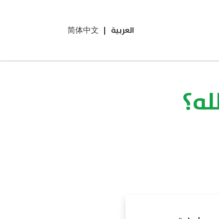
العربية
|
简体中文
له؟