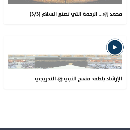
محمد ﷺ… الرحمة التي تصنع السلام (3/3)
الإرشاد بلطف: منهج النبي ﷺ التدريجي