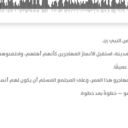
زمن النبي ﷺ.
لمدينة، استقبل الأنصارُ المهاجرين كأنهم أهلهم، واحتضنو
عميقًا.
جرو هذا العصر، وعلى المجتمع المسلم أن يكون لهم أنصارً
مو — خطوةً بعد خطوة.