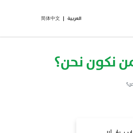
العربية
|
简体中文
فمن نكون نحن؟
حن؟