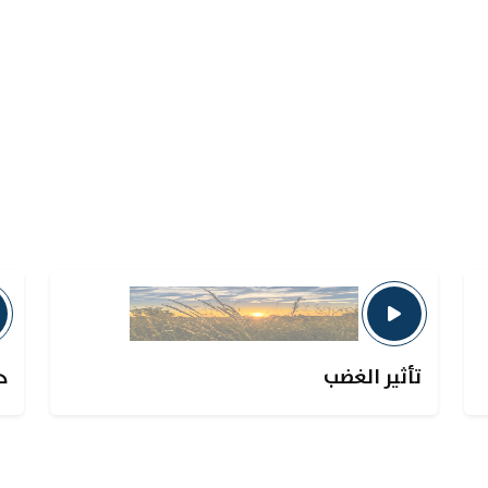
تأثير الغضب
د