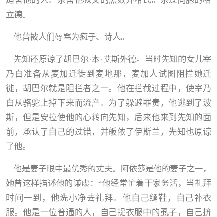
迫害他的人。杀害他叔父的黑奴外哈氏。杀过同胞的哈
立德。
他曾被人们辱骂为疯子、诗人。
先知还原谅了胡巴尔
·
本
·
艾斯外德。当时先知的女儿宰
乃白准备从麦加迁徙到麦地那，麦加人试图阻拦她迁
徙，胡巴尔就是阻拦者之一。他在拦截过程中，使宰乃
白从骆驼上掉下来而流产。为了躲避罪责，他逃到了波
斯，但是安拉使他的心转向先知，后来他来到先知的面
前，承认了自己的过错，并皈依了伊斯兰，先知也原谅
了他。
他是妻子眼中最优秀的丈夫。阿依莎是他的妻子之一，
她曾这样描述他的谦虚：
“
他经常忙着干家务活，当礼拜
时间一到，他洗小净去礼拜。他自己缝鞋，自己补衣
服。他是一位普通的人，自己捉衣服中的虱子，自己挤