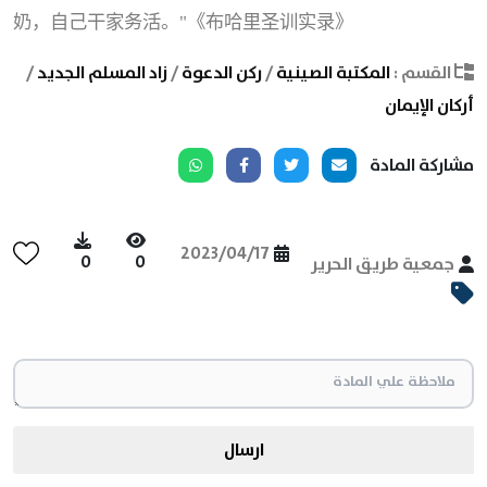
奶，自己干家务活。
"
《布哈里圣训实录》
القسم :
المكتبة الصينية
/
ركن الدعوة
/
زاد المسلم الجديد
/
أركان الإيمان
مشاركة المادة
2023/04/17
0
0
جمعية طريق الحرير
ارسال