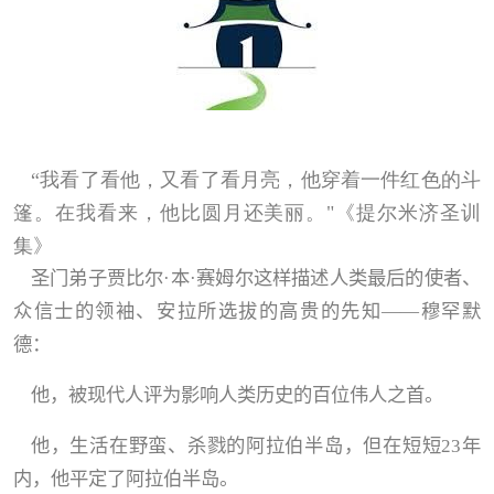
“
我看了看他，又看了看月亮，他穿着一件
红色的斗
篷。在我看来，他比圆月还美丽。
"
《提
尔米
济圣训
集
》
圣门弟子贾比尔
·
本
·
赛姆尔这样描述人类最后的使者、
众信士的领袖、安拉所选拔的高贵的先知
——
穆罕默
德：
他，被现代人评为影响人类历史的百位伟人之首。
他，生活在野蛮、杀戮的阿拉伯半岛，但在短短
23
年
内，他平定了阿拉伯半岛。