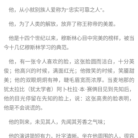
他，从小就别族人爱称为
“
忠实可靠之人
"
。
他，为了人类的解放，放弃了称王称帝的美差。
他是十四个世纪以来，穆斯林心目中完美的榜样，被当
今十几亿穆斯林学习的典范。
他，有一张令人喜欢的脸，这张脸圆而洁白，十分英
俊；他高兴的时候，满面红光；他微笑的时候，笑靥甜
美；他的双眼炯炯有神，睫毛眉宽而浓厚。当麦地那的
犹太拉比（犹太学者）阿卜杜拉
·
本
·
赛俩目见到先知后，
他的目光停留在先知的脸上，说：这张高贵的脸表明，
他是不会说谎的。
他的到来，未见其人，先闻其芳香之气味；
他的演讲简短有力，吐字清晰。坐在他周围的人，很容