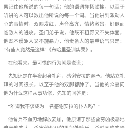
易记住他所说的每一句话；他的语调抑扬顿挫，以至于
听讲的人可以数出他所说的每一个词。当他讲到激动人
心的事情时，双眼发红，声音高亢，情绪激昂，好似面
临敌人的进攻。圣门弟子说，他既不粗野又不失体面，
他既不谩骂人又不施暴力，他责备人的最重语气只是：
“
有些人竟然是这样
"
《布哈里圣训实录》。
在他看来，最可恨的行为就是说谎；
先知还是在半夜起身礼拜，感谢安拉的赐予。他站立礼
拜的时间很长，以至于他的双脚都肿了。当他的众妻问
他为什么这样从事功修，先知的回答是：
“
难道我不该成为一名感谢安拉的仆人吗？
"
他曾兵不血刃地解放麦加，他原谅了那些曾穷凶极恶地