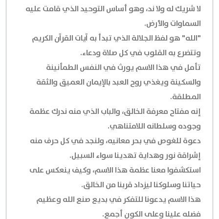
لا شريك له ولا ند، وهو أساس التوحيد الذي قامت عليه
السماوات والأرض.
"الله" هو لفظ الجلالة الذي تبدأ به آيات القرآن الكريم
وتتضرع به القلوب في كل صلاة ودعاء.
تأمل في هذا الاسم يورث في النفس الطمأنينة
والسكينة ويغذي روح العبد بالإيمان العميق والثقة
المطلقة.
إنه مفتاح معرفة الخالق، والباب الذي منه ندرك عظمة
وجوده وسلطانه اللامتناهي.
دعوة للغوص في بحر معانيه، ولنجد في كل حرف منه
إشراقة نور وهداية تهدينا سواء السبيل.
استكشفوا معنا عظمة هذا الاسم، وكيف ينعكس على
حياتنا وسلوكنا ليزداد قربنا من الخالق.
هذا الاسم يدعونا للتفكر في بديع صنع الله وعظيم
فضله علينا وعلى الكون أجمع.