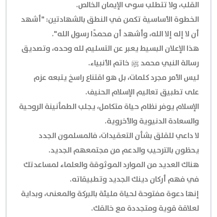
القلب، ولا تتطلب سوى الإيمان الخالص.
الخطوة الأساسية تكمن في النطق بالشهادتين: "أشهد
أن لا إله إلا الله، وأشهد أن محمدًا رسول الله".
هذا الإعلان البسيط يعبر عن التسليم لله وحده، وتصديق
رسالة النبي محمد ﷺ خاتم الأنبياء.
ليس الأمر مجرد كلمات، بل هو اقتناع راسخ يتبعه عزم
على تطبيق تعاليم الإسلام الحنيف.
الإسلام يوفر نظام حياة متكامل، يجلب الطمأنينة الروحية
والسعادة الدنيوية والأخروية.
لا داعي للقلق بشأن التعقيدات، فالمسلمون الجدد
يحظون بالترحيب والدعم من مجتمعهم الجديد.
هناك العديد من الموارد الموثوقة والعلماء لمساعدتك
في فهم أركان دينك الجديد وتطبيقاته.
إنها دعوة مفتوحة لحياة مليئة بالبركة والمعنى، وبداية
لعلاقة قوية ومتجددة مع خالقك.