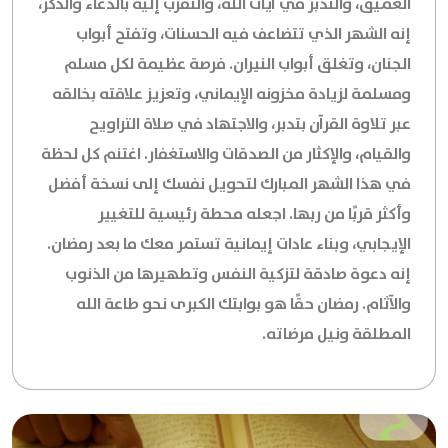
العميق، والتدبر في آيات الله، والتقرب إليه بالدعاء والذكر،
إنه الشهر الذي تتضاعف فيه الحسنات، وتفتح أبواب
الجنان، وتغلق أبواب النيران. فرصة عظيمة لكل مسلم
ومسلمة لزيادة مخزونه الإيماني، وتعزيز علاقته بخالقه
عبر تلاوة القرآن بتدبر، والاجتهاد في صلاة التراويح
والقيام، والإكثار من الصدقات والاستغفار. اغتنم كل لحظة
في هذا الشهر المبارك لتحويل نفسك إلى نسخة أفضل
وأكثر قربًا من ربها. اجعله محطة رئيسية للتغيير
الإيجابي، وبناء عادات إيمانية تستمر معك ما بعد رمضان.
إنه دعوة صادقة لتزكية النفس وتطهيرها من الذنوب
والآثام. رمضان حقًا هو بوابتك الكبرى نحو طاعة الله
المطلقة ونيل مرضاته.