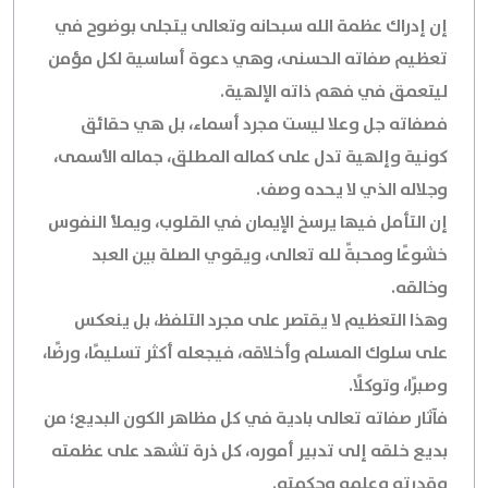
إن إدراك عظمة الله سبحانه وتعالى يتجلى بوضوح في
تعظيم صفاته الحسنى، وهي دعوة أساسية لكل مؤمن
ليتعمق في فهم ذاته الإلهية.
فصفاته جل وعلا ليست مجرد أسماء، بل هي حقائق
كونية وإلهية تدل على كماله المطلق، جماله الأسمى،
وجلاله الذي لا يحده وصف.
إن التأمل فيها يرسخ الإيمان في القلوب، ويملأ النفوس
خشوعًا ومحبةً لله تعالى، ويقوي الصلة بين العبد
وخالقه.
وهذا التعظيم لا يقتصر على مجرد التلفظ، بل ينعكس
على سلوك المسلم وأخلاقه، فيجعله أكثر تسليمًا، ورضًا،
وصبرًا، وتوكلًا.
فآثار صفاته تعالى بادية في كل مظاهر الكون البديع؛ من
بديع خلقه إلى تدبير أموره، كل ذرة تشهد على عظمته
وقدرته وعلمه وحكمته.