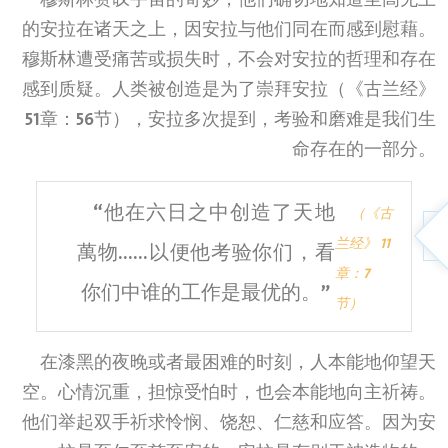
穆斯林赞叹宇宙的奇妙，他们确切地知道至高无上
的安拉在诸天之上，因安拉与他们同在而感到慰藉。
穆斯林遭受痛苦或损失时，不会对安拉的哲理和存在
感到质疑。人类被创造是为了崇拜安拉（《古兰经》
51章：
56节），安拉多次提到，考验和磨难是我们生
命存在的一部分。
“他在六日之中创造了天地
（《古
兰经》 11
萬物……以便他考验你们，看
章：7
你们中谁的工作是最优的。”
节）
在漆黑的夜晚或者最困难的时刻，人本能地仰望天
空。心情沉重，担惊受怕时，也会本能地向主祈祷。
他们举起双手祈求怜悯、饶恕、仁慈和应答。因为安