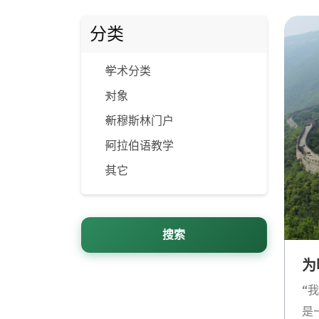
分类
学术分类
对象
新穆斯林门户
阿拉伯语教学
其它
搜索
为
“
是