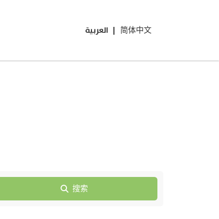
العربية
|
简体中文
搜索