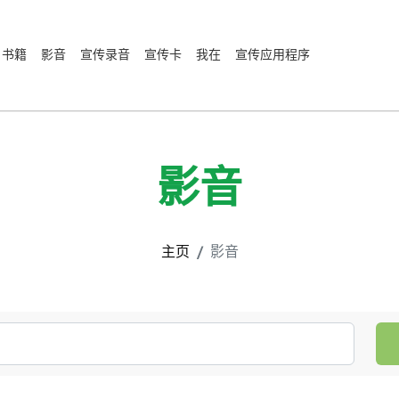
书籍
影音
宣传录音
宣传卡
我在
宣传应用程序
影音
主页
影音