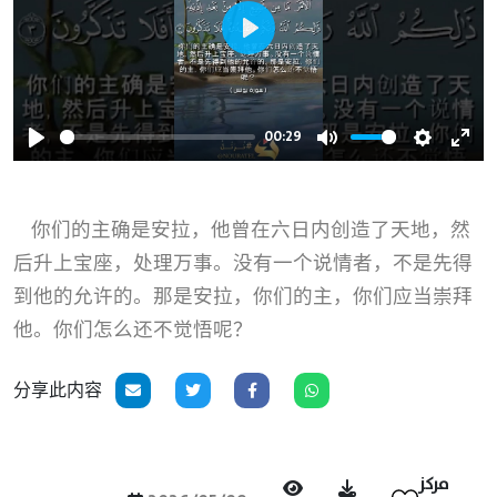
Play
00:29
Play
Mute
Settings
Ente
full
你们的主确是安拉，他曾在六日内创造了天地，然
后升上宝座，处理万事。没有一个说情者，不是先得
到他的允许的。那是安拉，你们的主，你们应当崇拜
他。你们怎么还不觉悟呢？
分享此内容
مركز