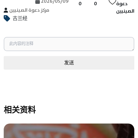
2026/05/09
0
0
دعوة
مركز دعوة الصينيين
الصينيين
古兰经
发送
相关资料