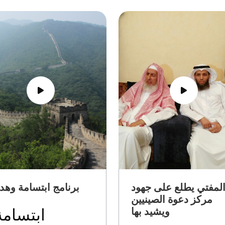
​لمفتي يطلع على جهود
برنامج ابتسامة وهدا
مركز دعوة الصينيين
ويشيد بها