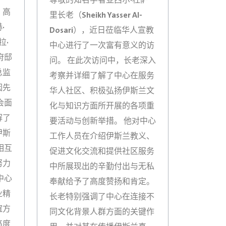
尊敬的知名学者亚西尔·杜萨
、高
里长老（Sheikh Yasser Al-
·
Dosari），近日莅临华人宣教
拉·
中心进行了一次富有意义的访
府邸
问。 在此次访问中，长老深入
总监
考察并详细了解了中心在服务
因先
华人社区、积极弘扬伊斯兰文
会面
化与知识方面所开展的各项重
解了
要活动与创新举措。 他对中心
伊斯
工作人员在介绍伊斯兰教义、
相互
促进文化交流和提供社区服务
努力
中所展现出的辛勤付出与无私
中心
奉献给予了高度赞扬和肯定。
业精
长老特别强调了中心在连接不
谊方
同文化背景人群方面的关键作
高度