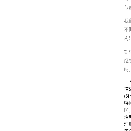
与
我
不
构
期
继
响
-
描述 
(Si
特
区
活
理