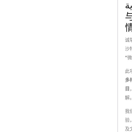
اية
诚
沙
“
此
多
目
解
我
验
及