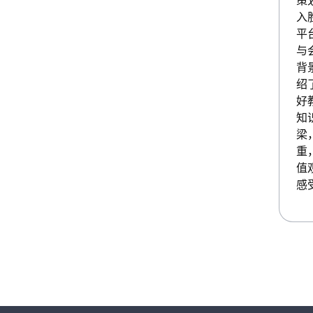
策
入
平
与
背
绍
好
知
梁
重
值
感