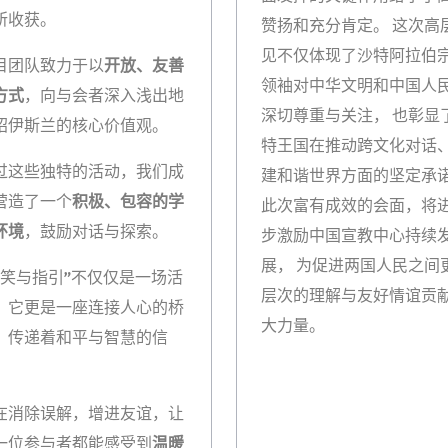
所收获。
赞扬和充分肯定。 这次高
见不仅体现了沙特阿拉伯
目团队致力于以
开放、友善
领袖对中华文明和中国人
方式
，向与会者深入浅出地
深切尊重与关注， 也彰显
绍伊斯兰的核心价值观。
特王国在推动跨文化对话
过这些独特的活动，我们成
建和谐世界方面的坚定承
营造了一个
积极、包容的学
此次富有成效的会面，将
环境
，鼓励对话与探索。
步激励中国宣教中心持续
展， 为促进两国人民之间
微笑与指引”不仅仅是一场活
层次的理解与友好情谊贡
，它更是一座连接人心的桥
大力量。
，传递着和平与智慧的信
。
在消除误解，增进友谊，让
一位参与者都能感受到
温暖