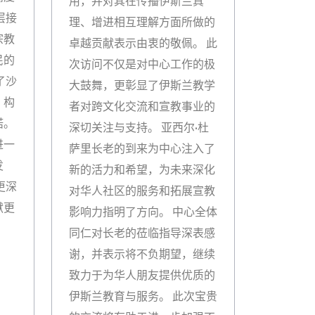
用，并对其在传播伊斯兰真
层接
理、增进相互理解方面所做的
宗教
卓越贡献表示由衷的敬佩。 此
民的
次访问不仅是对中心工作的极
了沙
大鼓舞，更彰显了伊斯兰教学
、构
者对跨文化交流和宣教事业的
诺。
深切关注与支持。 亚西尔·杜
进一
萨里长老的到来为中心注入了
发
新的活力和希望，为未来深化
更深
对华人社区的服务和拓展宣教
献更
影响力指明了方向。 中心全体
同仁对长老的莅临指导深表感
谢，并表示将不负期望，继续
致力于为华人朋友提供优质的
伊斯兰教育与服务。 此次宝贵