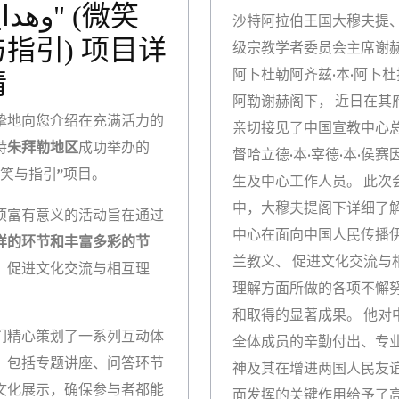
وهد" (微笑
沙特阿拉伯王国大穆夫提
与指引) 项目详
级宗教学者委员会主席谢赫
阿卜杜勒阿齐兹·本·阿卜杜
情
阿勒谢赫阁下， 近日在其
挚地向您介绍在充满活力的
亲切接见了中国宣教中心
特
朱拜勒地区
成功举办的
督哈立德·本·宰德·本·侯赛
微笑与指引”项目。
生及中心工作人员。 此次
中，大穆夫提阁下详细了
项富有意义的活动旨在通过
中心在面向中国人民传播
样的环节和丰富多彩的节
兰教义、 促进文化交流与
，促进文化交流与相互理
理解方面所做的各项不懈
。
和取得的显著成果。 他对
们精心策划了一系列互动体
全体成员的辛勤付出、专
，包括专题讲座、问答环节
神及其在增进两国人民友
文化展示，确保参与者都能
面发挥的关键作用给予了