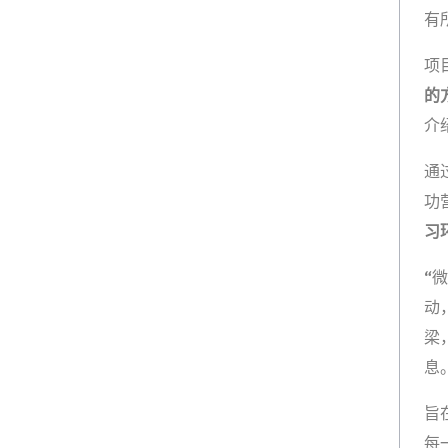
有
项
的
介
通
功
习
“
动
梁
息
旨
每